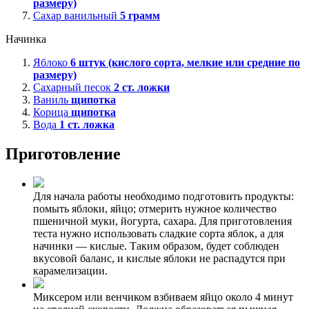
размеру)
Сахар ванильный
5
грамм
Начинка
Яблоко
6
штук (кислого сорта, мелкие или средние по
размеру)
Сахарный песок
2
ст. ложки
Ваниль
щипотка
Корица
щипотка
Вода
1
ст. ложка
Приготовление
Для начала работы необходимо подготовить продукты:
помыть яблоки, яйцо; отмерить нужное количество
пшеничной муки, йогурта, сахара. Для приготовления
теста нужно использовать сладкие сорта яблок, а для
начинки — кислые. Таким образом, будет соблюден
вкусовой баланс, и кислые яблоки не распадутся при
карамелизации.
Миксером или венчиком взбиваем яйцо около 4 минут