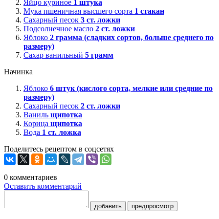
Яйцо куриное
1
штука
Мука пшеничная высшего сорта
1
стакан
Сахарный песок
3
ст. ложки
Подсолнечное масло
2
ст. ложки
Яблоко
2
грамма (сладких сортов, больше среднего по
размеру)
Сахар ванильный
5
грамм
Начинка
Яблоко
6
штук (кислого сорта, мелкие или средние по
размеру)
Сахарный песок
2
ст. ложки
Ваниль
щипотка
Корица
щипотка
Вода
1
ст. ложка
Поделитесь рецептом в соцсетях
0
комментариев
Оставить комментарий
добавить
предпросмотр