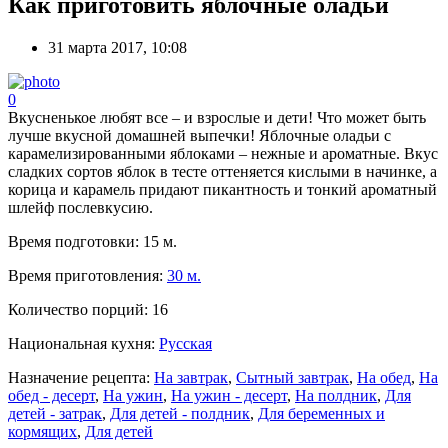
Как приготовить яблочные оладьи
31 марта 2017, 10:08
0
Вкусненькое любят все – и взрослые и дети! Что может быть
лучше вкусной домашней выпечки! Яблочные оладьи с
карамелизированными яблоками – нежные и ароматные. Вкус
сладких сортов яблок в тесте оттеняется кислыми в начинке, а
корица и карамель придают пикантность и тонкий ароматный
шлейф послевкусию.
Время подготовки:
15 м.
Время приготовления:
30 м.
Количество порций:
16
Национальная кухня:
Русская
Назначение рецепта:
На завтрак
,
Сытный завтрак
,
На обед
,
На
обед - десерт
,
На ужин
,
На ужин - десерт
,
На полдник
,
Для
детей - затрак
,
Для детей - полдник
,
Для беременных и
кормящих
,
Для детей