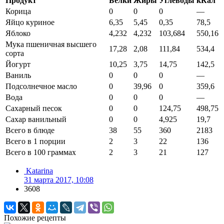
Продукт
Белки
Жиры
Углеводы
кКал
Корица
0
0
0
—
Яйцо куриное
6,35
5,45
0,35
78,5
Яблоко
4,232
4,232
103,684
550,16
Мука пшеничная высшего
17,28
2,08
111,84
534,4
сорта
Йогурт
10,25
3,75
14,75
142,5
Ваниль
0
0
0
—
Подсолнечное масло
0
39,96
0
359,6
Вода
0
0
0
—
Сахарный песок
0
0
124,75
498,75
Сахар ванильный
0
0
4,925
19,7
Всего в блюде
38
55
360
2183
Всего в 1 порции
2
3
22
136
Всего в 100 граммах
2
3
21
127
Katarina
31 марта 2017, 10:08
3608
Похожие рецепты