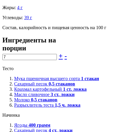
Жиры:
4 г
Углеводы:
39 г
Состав, калорийность и пищевая ценность на 100 г
Ингредиенты на
порции
+
-
Тесто
Мука пшеничная высшего сорта
1
стакан
Сахарный песок
0,5
стаканов
Крахмал картофельный
1
ст. ложка
Масло сливочное
3
ст. ложки
Молоко
0,5
стаканов
Разрыхлитель теста
1,5
ч. ложка
Начинка
Ягоды
400
грамм
Сахарный песок
4
ст. ложки