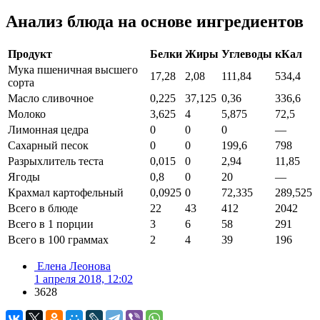
Анализ блюда на основе ингредиентов
Продукт
Белки
Жиры
Углеводы
кКал
Мука пшеничная высшего
17,28
2,08
111,84
534,4
сорта
Масло сливочное
0,225
37,125
0,36
336,6
Молоко
3,625
4
5,875
72,5
Лимонная цедра
0
0
0
—
Сахарный песок
0
0
199,6
798
Разрыхлитель теста
0,015
0
2,94
11,85
Ягоды
0,8
0
20
—
Крахмал картофельный
0,0925
0
72,335
289,525
Всего в блюде
22
43
412
2042
Всего в 1 порции
3
6
58
291
Всего в 100 граммах
2
4
39
196
Елена Леонова
1 апреля 2018, 12:02
3628