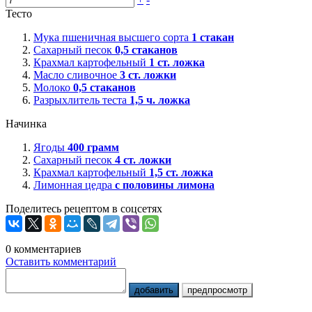
Тесто
Мука пшеничная высшего сорта
1
стакан
Сахарный песок
0,5
стаканов
Крахмал картофельный
1
ст. ложка
Масло сливочное
3
ст. ложки
Молоко
0,5
стаканов
Разрыхлитель теста
1,5
ч. ложка
Начинка
Ягоды
400
грамм
Сахарный песок
4
ст. ложки
Крахмал картофельный
1,5
ст. ложка
Лимонная цедра
с половины лимона
Поделитесь рецептом в соцсетях
0
комментариев
Оставить комментарий
добавить
предпросмотр