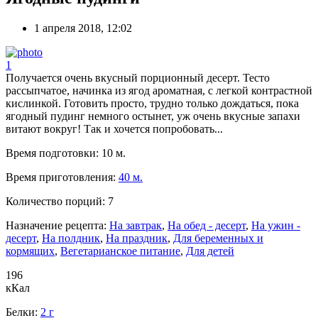
1 апреля 2018, 12:02
1
Получается очень вкусный порционный десерт. Тесто
рассыпчатое, начинка из ягод ароматная, с легкой контрастной
кислинкой. Готовить просто, трудно только дождаться, пока
ягодный пудинг немного остынет, уж очень вкусные запахи
витают вокруг! Так и хочется попробовать...
Время подготовки:
10 м.
Время приготовления:
40 м.
Количество порций:
7
Назначение рецепта:
На завтрак
,
На обед - десерт
,
На ужин -
десерт
,
На полдник
,
На праздник
,
Для беременных и
кормящих
,
Вегетарианское питание
,
Для детей
196
кКал
Белки:
2 г