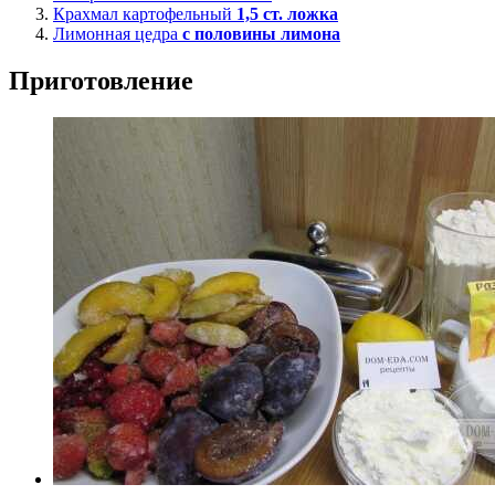
Крахмал картофельный
1,5
ст. ложка
Лимонная цедра
с половины лимона
Приготовление