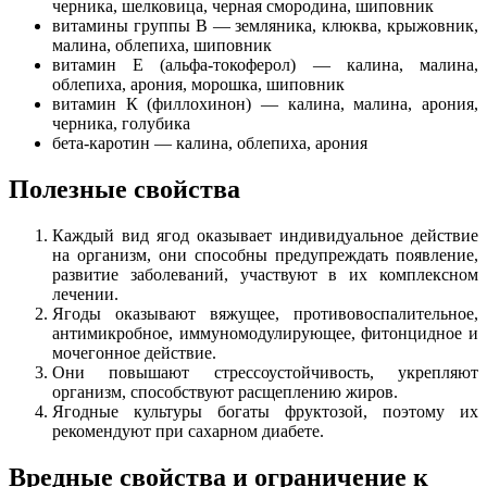
черника, шелковица, черная смородина, шиповник
витамины группы В — земляника, клюква, крыжовник,
малина, облепиха, шиповник
витамин E (альфа-токоферол) — калина, малина,
облепиха, арония, морошка, шиповник
витамин К (филлохинон) — калина, малина, арония,
черника, голубика
бета-каротин — калина, облепиха, арония
Полезные свойства
Каждый вид ягод оказывает индивидуальное действие
на организм, они способны предупреждать появление,
развитие заболеваний, участвуют в их комплексном
лечении.
Ягоды оказывают вяжущее, противовоспалительное,
антимикробное, иммуномодулирующее, фитонцидное и
мочегонное действие.
Они повышают стрессоустойчивость, укрепляют
организм, способствуют расщеплению жиров.
Ягодные культуры богаты фруктозой, поэтому их
рекомендуют при сахарном диабете.
Вредные свойства и ограничение к