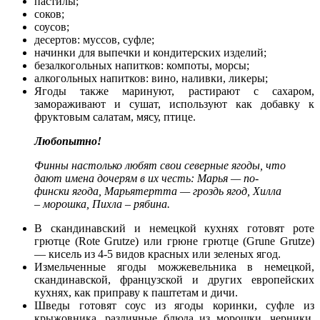
пастилы;
соков;
соусов;
десертов: муссов, суфле;
начинки для выпечки и кондитерских изделий;
безалкогольных напитков: компоты, морсы;
алкогольных напитков: вино, наливки, ликеры;
Ягоды также маринуют, растирают с сахаром,
замораживают и сушат, используют как добавку к
фруктовым салатам, мясу, птице.
Любопытно!
Финны настолько любят свои северные ягоды, что
дают имена дочерям в их честь: Марья — по-
фински ягода, Марьятертта — гроздь ягод, Хилла
– морошка, Пихла – рябина.
В скандинавский и немецкой кухнях готовят роте
грютце (Rote Grutze) или грюне грютце (Grune Grutze)
— кисель из 4-5 видов красных или зеленых ягод.
Измельченные ягоды можжевельника в немецкой,
скандинавской, французской и других европейских
кухнях, как приправу к паштетам и дичи.
Шведы готовят соус из ягоды коринки, суфле из
крыжовника, различные блюда из морошки, черники,