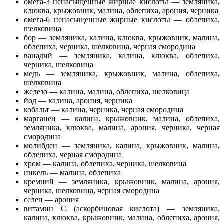
омега-3 ненасыщенные жирные кислоты — земляника,
клюква, крыжовник, малина, облепиха, арония, черника
омега-6 ненасыщенные жирные кислоты — облепиха,
шелковица
бор — земляника, калина, клюква, крыжовник, малина,
облепиха, черника, шелковица, черная смородина
ванадий — земляника, калина, клюква, облепиха,
черника, шелковица
медь — земляника, крыжовник, малина, облепиха,
шелковица
железо — калина, малина, облепиха, шелковица
йод — калина, арония, черника
кобальт — калина, черника, черная смородина
марганец — калина, крыжовник, малина, облепиха,
земляника, клюква, малина, арония, черника, черная
смородина
молибден — земляника, калина, крыжовник, малина,
облепиха, черная смородина
хром — калина, облепиха, черника, шелковица
никель — малина, облепиха
кремний — земляника, крыжовник, малина, арония,
черника, шелковица, черная смородина
селен — арония
витамин C (аскорбиновая кислота) — земляника,
калина, клюква, крыжовник, малина, облепиха, арония,