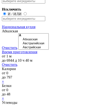
Исключить
И
/
ИЛИ
Национальная кухня
Абхазская
Очистить
Время приготовления
от
1 м
до
6944 д 10 ч 40 м
Очистить
Калории
от
0
до
797
×
Белки
от
0
до
48
×
Углеводы