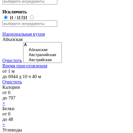
Исключить
И
/
ИЛИ
Национальная кухня
Абхазская
Очистить
Время приготовления
от
1 м
до
6944 д 10 ч 40 м
Очистить
Калории
от
0
до
797
×
Белки
от
0
до
48
×
Углеводы