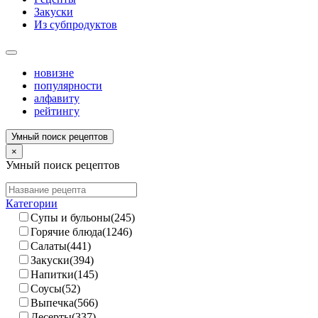
Закуски
Из субпродуктов
новизне
популярности
алфавиту
рейтингу
Умный поиск рецептов
×
Умный поиск рецептов
Категории
Супы и бульоны(245)
Горячие блюда(1246)
Салаты(441)
Закуски(394)
Напитки(145)
Соусы(52)
Выпечка(566)
Десерты(337)