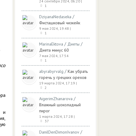
24 сентября 2024, 06:20
|
1
/
DziyanaNedaseka
Фисташковый чизкейк
9 мая 2024, 19:48
|
1
/
/
MarinaEktova
Диеты
Диета минус 60
7 мая 2024, 17:54
1
ясо
/
abyrabyrvalg
Как убрать
горечь у грецких орехов
19 марта 2024, 17:19
|
2
ора
/
AigerimZhanarova
Влажный шоколадный
пирог
и и
1 марта 2024, 17:28
|
ия,
37
ную
/
DanilDenDimonIvanov