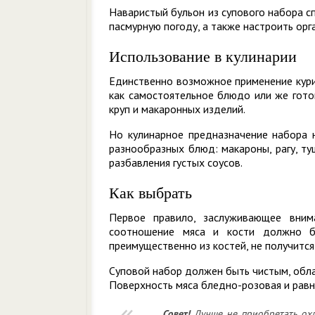
Наваристый бульон из супового набора с
пасмурную погоду, а также настроить орг
Использование в кулинарии
Единственно возможное применение кури
как самостоятельное блюдо или же гото
круп и макаронных изделий.
Но кулинарное предназначение набора н
разнообразных блюд: макароны, рагу, ту
разбавления густых соусов.
Как выбрать
Первое правило, заслуживающее внима
соотношение мяса и кости должно б
преимущественно из костей, не получится
Суповой набор должен быть чистым, облад
Поверхность мяса бледно-розовая и рав
Совет!
Лучше не приобретать охл