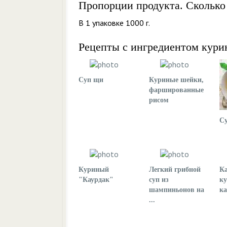
Пропорции продукта. Сколько
В 1 упаковке 1000 г.
Рецепты с ингредиентом кури
Суп щи
Куриные шейки,
фаршированные
рисом
Су
Куриный
Легкий грибной
Ка
"Каурдак"
суп из
ку
шампиньонов на
ка
...