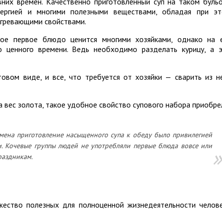
вних времен. Качественно приготовленный суп на таком буль
нергией и многими полезными веществами, обладая при э
огревающими свойствами.
зное первое блюдо ценится многими хозяйками, однако на 
о ценного времени. Ведь необходимо разделать курицу, а 
овом виде, и все, что требуется от хозяйки — сварить из н
а вес золота, такое удобное свойство супового набора приобр
мена приготовление насыщенного супа к обеду было привилегией
. Кочевые группы людей не употребляли первые блюда вовсе или
раздникам.
жество полезных для полноценной жизнедеятельности челов