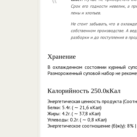
Срок его годности невелик, а п
пены и хлопьев.
Не стоит забывать, что в охлажд
собственном производстве. А вед
разборки и до поступления в про
Хранение
В охлажденном состоянии куриный суп
Размороженный суповой набор не реком
Калорийность 250.0кКал
Энергетическая ценность продукта (Соотн
Белки: 5.4г. ( ∼ 21,6 кКал)
Жиры: 4.2г. ( ∼ 37,8 кКал)
Углеводы: 0.2г. ( ∼ 0,8 кКал)
Энергетическое соотношение (б|ж|у): 8% |