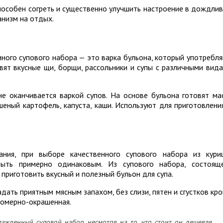
пособен согреть и существенно улучшить настроение в дождли
анизм на отдых.
ного супового набора — это варка бульона, который употребл
вят вкусные щи, борщи, рассольники и супы с различными вид
е оканчивается варкой супов. На основе бульона готовят ма
шеный картофель, капуста, каши. Используют для приготовлени
ния, при выборе качественного супового набора из кури
ыть примерно одинаковым. Из супового набора, состоящ
 приготовить вкусный и полезный бульон для супа.
ать приятным мясным запахом, без слизи, пятен и сгустков кро
номерно-окрашенная.
ажденный суповой набор, несмотря на то, что стоит он дешевле.