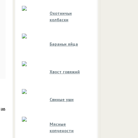
Охотничьи
колбаски
Бараньи яйца
Хвост говяжий
Свиные уши
тав
Мясные
копчености