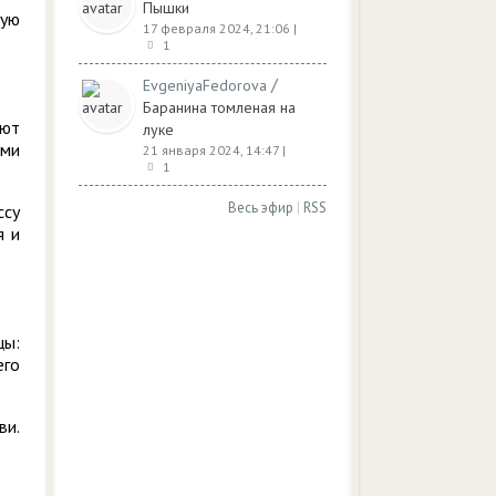
Пышки
вую
17 февраля 2024, 21:06
|
1
/
EvgeniyaFedorova
Баранина томленая на
яют
луке
ами
21 января 2024, 14:47
|
1
Весь эфир
|
RSS
ссу
я и
цы:
его
ви.