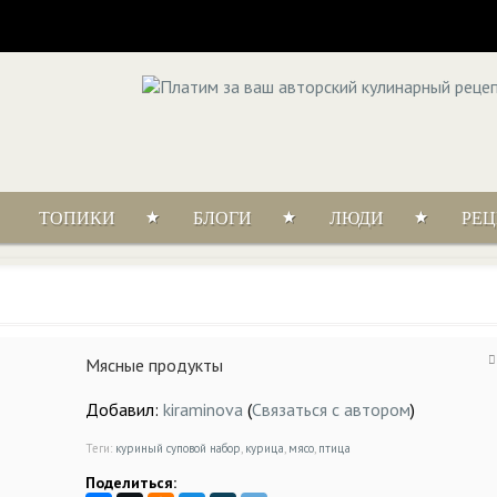
ТОПИКИ
БЛОГИ
ЛЮДИ
РЕ
Мясные продукты
Добавил:
kiraminova
(
Связаться с автором
)
Теги:
куриный суповой набор
,
курица
,
мясо
,
птица
Поделиться: