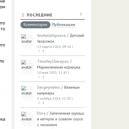
оне
том
ПОСЛЕДНИЕ
его
Комментарии
Публикации
это
/
AnzhelaVopseva
Детский
творожок
его
23 марта 2026, 09:16
|
1
ело
/
TimofeyCherepov
Маринованная корюшка
10 мая 2025, 11:42
|
1
/
Sergeymihno
Вяленые
кальмары
3 ноября 2024, 21:35
|
1
/
Dora
Запеченная курица
ека
в кетчупе и соевом соусе
с чесноком