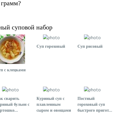
 грамм?
ный суповой набор
Суп гороховый
Суп рисовый
п с клецками
к сварить
Куриный суп с
Постный
риный бульон с
плавленным
гороховый суп
ртошко...
сыром и овощами
быстрого пригот...