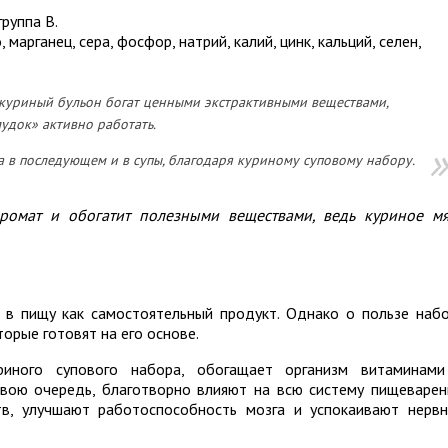
группа В.
марганец, сера, фосфор, натрий, калий, цинк, кальций, селен,
 куриный бульон богат ценными экстрактивными веществами,
удок» активно работать.
 а в последующем и в супы, благодаря куриному суповому набору.
ромат и обогатит полезными веществами, ведь куриное м
 в пищу как самостоятельный продукт. Однако о пользе наб
орые готовят на его основе.
риного супового набора, обогащает организм витаминам
вою очередь, благотворно влияют на всю систему пищеварен
тв, улучшают работоспособность мозга и успокаивают нерв