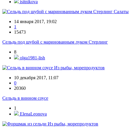
isitnikova
Салаты
14 января 2017, 19:02
1
15473
Сельдь под шубой с маринованным луком Стерлинг
8
olga1981-lish
Из рыбы, морепродуктов
10 декабря 2017, 11:07
0
20360
Сельдь в винном соусе
1
ElenaLeonova
Из рыбы, морепродуктов