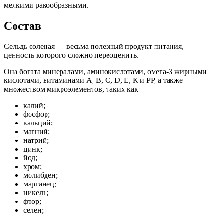
мелкими ракообразными.
Состав
Сельдь соленая — весьма полезный продукт питания,
ценность которого сложно переоценить.
Она богата минералами, аминокислотами, омега-3 жирными
кислотами, витаминами А, В, С, D, E, К и РР, а также
множеством микроэлементов, таких как:
калий;
фосфор;
кальций;
магний;
натрий;
цинк;
йод;
хром;
молибден;
марганец;
никель;
фтор;
селен;