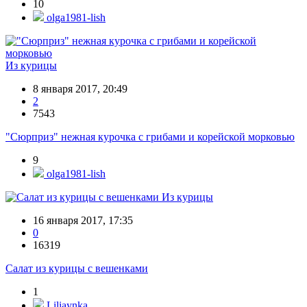
10
olga1981-lish
Из курицы
8 января 2017, 20:49
2
7543
"Сюрприз" нежная курочка с грибами и корейской морковью
9
olga1981-lish
Из курицы
16 января 2017, 17:35
0
16319
Салат из курицы с вешенками
1
Liliaynka