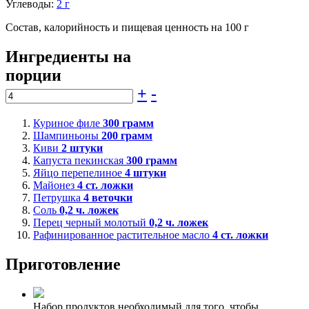
Углеводы:
2 г
Состав, калорийность и пищевая ценность на 100 г
Ингредиенты на
порции
+
-
Куриное филе
300
грамм
Шампиньоны
200
грамм
Киви
2
штуки
Капуста пекинская
300
грамм
Яйцо перепелиное
4
штуки
Майонез
4
ст. ложки
Петрушка
4
веточки
Соль
0,2
ч. ложек
Перец черный молотый
0,2
ч. ложек
Рафинированное растительное масло
4
ст. ложки
Приготовление
Набор продуктов необходимый для того, чтобы