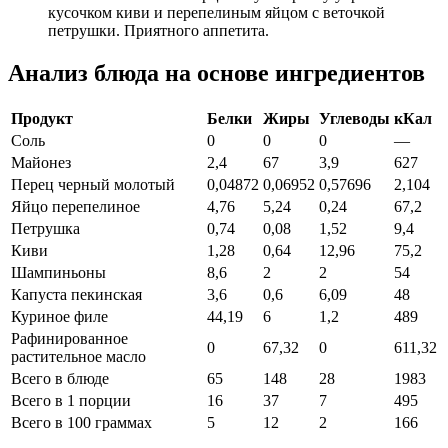
кусочком киви и перепелиным яйцом с веточкой
петрушки. Приятного аппетита.
Анализ блюда на основе ингредиентов
Продукт
Белки
Жиры
Углеводы
кКал
Соль
0
0
0
—
Майонез
2,4
67
3,9
627
Перец черный молотый
0,04872
0,06952
0,57696
2,104
Яйцо перепелиное
4,76
5,24
0,24
67,2
Петрушка
0,74
0,08
1,52
9,4
Киви
1,28
0,64
12,96
75,2
Шампиньоны
8,6
2
2
54
Капуста пекинская
3,6
0,6
6,09
48
Куриное филе
44,19
6
1,2
489
Рафинированное
0
67,32
0
611,32
растительное масло
Всего в блюде
65
148
28
1983
Всего в 1 порции
16
37
7
495
Всего в 100 граммах
5
12
2
166