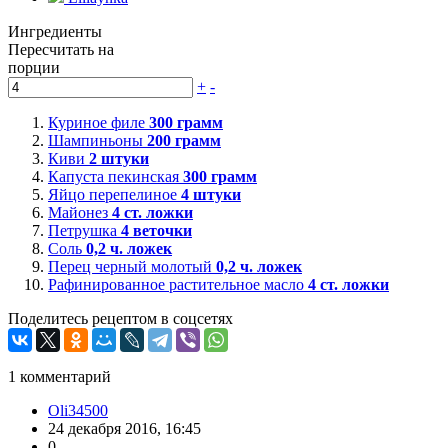
Ингредиенты
Пересчитать на
порции
+
-
Куриное филе
300
грамм
Шампиньоны
200
грамм
Киви
2
штуки
Капуста пекинская
300
грамм
Яйцо перепелиное
4
штуки
Майонез
4
ст. ложки
Петрушка
4
веточки
Соль
0,2
ч. ложек
Перец черный молотый
0,2
ч. ложек
Рафинированное растительное масло
4
ст. ложки
Поделитесь рецептом в соцсетях
1
комментарий
Oli34500
24 декабря 2016, 16:45
0