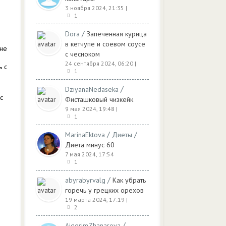
3 ноября 2024, 21:35
|
1
/
Dora
Запеченная курица
в кетчупе и соевом соусе
 не
с чесноком
24 сентября 2024, 06:20
|
ь с
1
/
DziyanaNedaseka
с
Фисташковый чизкейк
9 мая 2024, 19:48
|
1
/
/
MarinaEktova
Диеты
Диета минус 60
7 мая 2024, 17:54
1
/
abyrabyrvalg
Как убрать
горечь у грецких орехов
19 марта 2024, 17:19
|
2
/
AigerimZhanarova