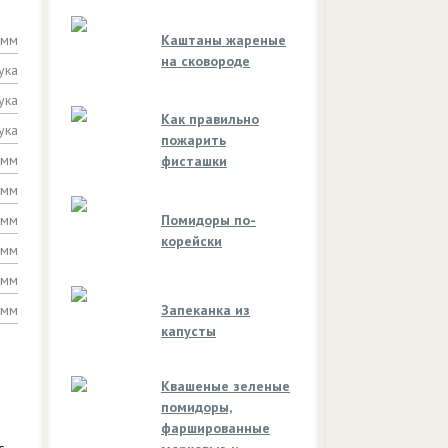
амм
Каштаны жареные
на сковороде
ука
ука
Как правильно
ука
пожарить
амм
фисташки
амм
амм
Помидоры по-
корейски
амм
амм
амм
Запеканка из
капусты
Квашеные зеленые
помидоры,
фаршированные