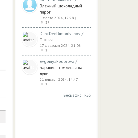
Влажный шоколадный
пирог
1 марта 2024, 17:28
|
37
/
DanilDenDimonIvanov
Пышки
17 февраля 2024, 21:06
|
1
/
EvgeniyaFedorova
Баранина томленая на
луке
21 января 2024, 14:47
|
1
Весь эфир
|
RSS