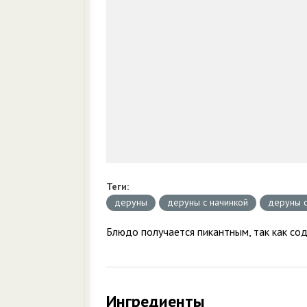
Теги:
деруны
деруны с начинкой
деруны с
Блюдо получается пикантным, так как со
Ингредиенты