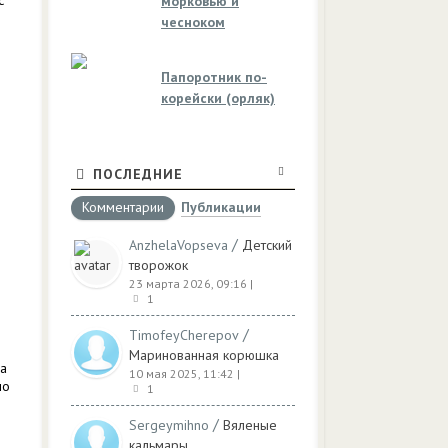
с
морковью и
чесноком
Папоротник по-
корейски (орляк)
ПОСЛЕДНИЕ
Комментарии
Публикации
/
AnzhelaVopseva
Детский
творожок
23 марта 2026, 09:16
|
1
/
TimofeyCherepov
Маринованная корюшка
на
10 мая 2025, 11:42
|
мо
1
/
Sergeymihno
Вяленые
кальмары