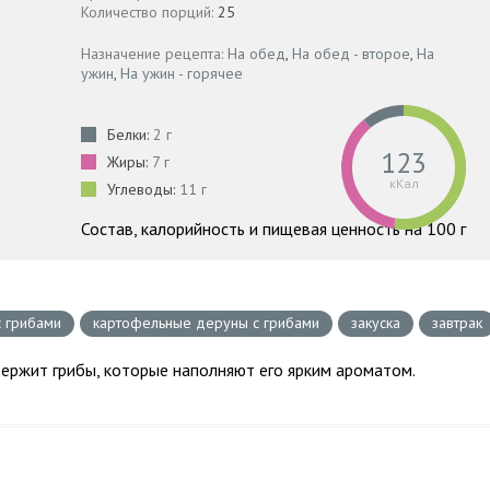
Количество порций:
25
Назначение рецепта:
На обед
,
На обед - второе
,
На
ужин
,
На ужин - горячее
Белки:
2 г
123
Жиры:
7 г
кКал
Углеводы:
11 г
Состав, калорийность и пищевая ценность на 100 г
 грибами
картофельные деруны с грибами
закуска
завтрак
держит грибы, которые наполняют его ярким ароматом.