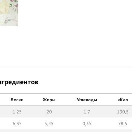
нгредиентов
Белки
Жиры
Углеводы
кКал
1,25
20
1,7
190,5
6,35
5,45
0,35
78,5