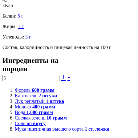
кКал
Белки:
5 г
Жиры:
1 г
Углеводы:
3 г
Состав, калорийность и пищевая ценность на 100 г
Ингредиенты на
порции
+
-
Форель
600
грамм
Картофель
2
штуки
Лук репчатый
1
штука
Молоко
400
грамм
Вода
1,000
грамм
Свежая зелень
10
грамм
Соль
по вкусу
Мука пшеничная высшего сорта
1
ст. ложка