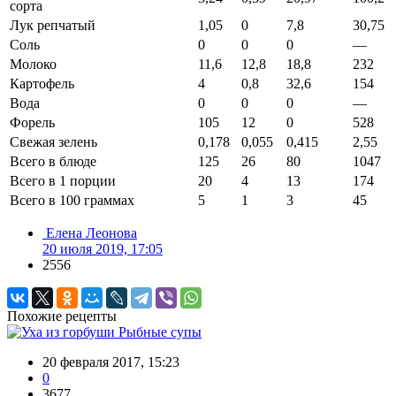
сорта
Лук репчатый
1,05
0
7,8
30,75
Соль
0
0
0
—
Молоко
11,6
12,8
18,8
232
Картофель
4
0,8
32,6
154
Вода
0
0
0
—
Форель
105
12
0
528
Свежая зелень
0,178
0,055
0,415
2,55
Всего в блюде
125
26
80
1047
Всего в 1 порции
20
4
13
174
Всего в 100 граммах
5
1
3
45
Елена Леонова
20 июля 2019, 17:05
2556
Похожие рецепты
Рыбные супы
20 февраля 2017, 15:23
0
3677