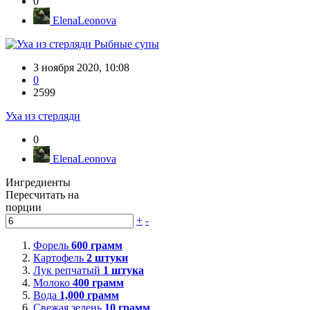
0
ElenaLeonova
Рыбные супы
3 ноября 2020, 10:08
0
2599
Уха из стерляди
0
ElenaLeonova
Ингредиенты
Пересчитать на
порции
+
-
Форель
600
грамм
Картофель
2
штуки
Лук репчатый
1
штука
Молоко
400
грамм
Вода
1,000
грамм
Свежая зелень
10
грамм