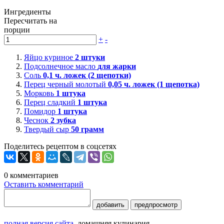
Ингредиенты
Пересчитать на
порции
+
-
Яйцо куриное
2
штуки
Подсолнечное масло
для жарки
Соль
0,1
ч. ложек (2 щепотки)
Перец черный молотый
0,05
ч. ложек (1 щепотка)
Морковь
1
штука
Перец сладкий
1
штука
Помидор
1
штука
Чеснок
2
зубка
Твердый сыр
50
грамм
Поделитесь рецептом в соцсетях
0
комментариев
Оставить комментарий
добавить
предпросмотр
полная версия сайта
домашняя кулинария