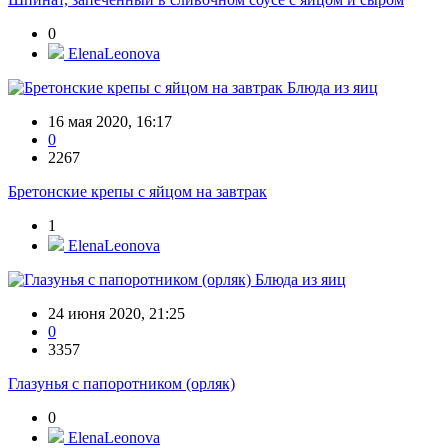
0
ElenaLeonova
Блюда из яиц
16 мая 2020, 16:17
0
2267
Бретонские крепы с яйцом на завтрак
1
ElenaLeonova
Блюда из яиц
24 июня 2020, 21:25
0
3357
Глазунья с папоротником (орляк)
0
ElenaLeonova