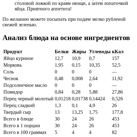
столовой ложкой по краям овощи, а затем лопаточкой
яйца. Приятного аппетита!
По желанию можете посыпать при подаче мелко рубленой
свежей зеленью.
Анализ блюда на основе ингредиентов
Продукт
Белки
Жиры
Углеводы
кКал
Яйцо куриное
12,7
10,9
0,7
157
Морковь
1,95
0,15
10,35
52,5
Соль
0
0
0
—
Чеснок
0,48
0,008
2,64
11,92
Подсолнечное масло
0
0
0
—
Помидор
0,84
0,28
5,88
27,86
Перец черный молотый
0,01218
0,01738
0,14424
0,526
Перец сладкий
1,3
0,1
4,9
26
Твердый сыр
13
13,25
1,75
177,8
Всего в блюде
30
24
26
453
Всего в 1 порции
30
24
26
453
Всего в 100 граммах
5
4
4
82