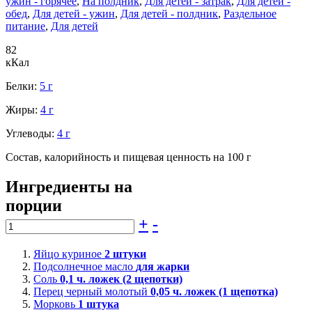
ужин - горячее
,
На полдник
,
Для детей - затрак
,
Для детей -
обед
,
Для детей - ужин
,
Для детей - полдник
,
Раздельное
питание
,
Для детей
82
кКал
Белки:
5 г
Жиры:
4 г
Углеводы:
4 г
Состав, калорийность и пищевая ценность на 100 г
Ингредиенты на
порции
+
-
Яйцо куриное
2
штуки
Подсолнечное масло
для жарки
Соль
0,1
ч. ложек (2 щепотки)
Перец черный молотый
0,05
ч. ложек (1 щепотка)
Морковь
1
штука