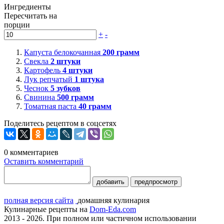
Ингредиенты
Пересчитать на
порции
+
-
Капуста белокочанная
200
грамм
Свекла
2
штуки
Картофель
4
штуки
Лук репчатый
1
штука
Чеснок
5
зубков
Свинина
500
грамм
Томатная паста
40
грамм
Поделитесь рецептом в соцсетях
0
комментариев
Оставить комментарий
добавить
предпросмотр
полная версия сайта
домашняя кулинария
Кулинарные рецепты на
Dom-Eda.com
2013 - 2026. При полном или частичном использовании