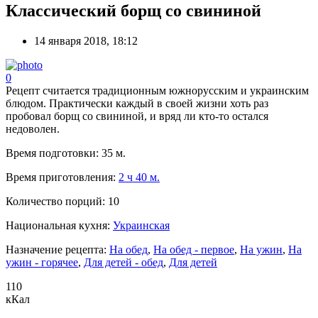
Классический борщ со свининой
14 января 2018, 18:12
0
Рецепт считается традиционным южнорусским и украинским
блюдом. Практически каждый в своей жизни хоть раз
пробовал борщ со свининой, и вряд ли кто-то остался
недоволен.
Время подготовки:
35 м.
Время приготовления:
2 ч 40 м.
Количество порций:
10
Национальная кухня:
Украинская
Назначение рецепта:
На обед
,
На обед - первое
,
На ужин
,
На
ужин - горячее
,
Для детей - обед
,
Для детей
110
кКал