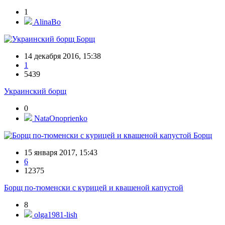
1
AlinaBo
Борщ
14 декабря 2016, 15:38
1
5439
Украинский борщ
0
NataOnoprienko
Борщ
15 января 2017, 15:43
6
12375
Борщ по-тюменски с курицей и квашеной капустой
8
olga1981-lish