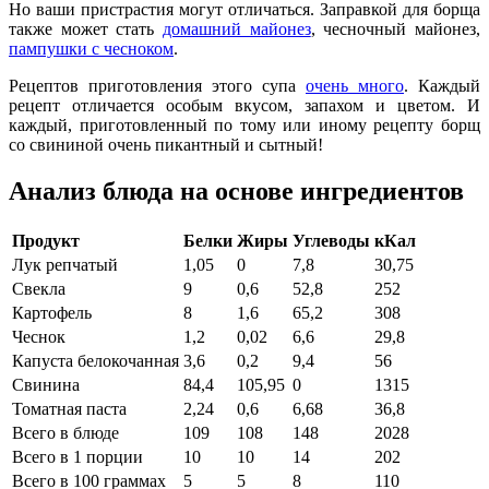
Но ваши пристрастия могут отличаться. Заправкой для борща
также может стать
домашний майонез
, чесночный майонез,
пампушки с чесноком
.
Рецептов приготовления этого супа
очень много
. Каждый
рецепт отличается особым вкусом, запахом и цветом. И
каждый, приготовленный по тому или иному рецепту борщ
со свининой очень пикантный и сытный!
Анализ блюда на основе ингредиентов
Продукт
Белки
Жиры
Углеводы
кКал
Лук репчатый
1,05
0
7,8
30,75
Свекла
9
0,6
52,8
252
Картофель
8
1,6
65,2
308
Чеснок
1,2
0,02
6,6
29,8
Капуста белокочанная
3,6
0,2
9,4
56
Свинина
84,4
105,95
0
1315
Томатная паста
2,24
0,6
6,68
36,8
Всего в блюде
109
108
148
2028
Всего в 1 порции
10
10
14
202
Всего в 100 граммах
5
5
8
110