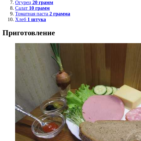
Огурец
20
грамм
Салат
10
грамм
Томатная паста
2
грамма
Хлеб
1
штука
Приготовление