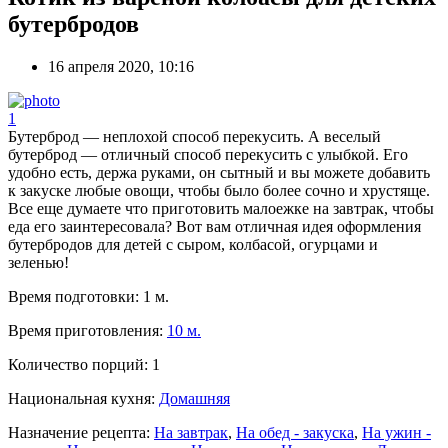
бутербродов
16 апреля 2020, 10:16
1
Бутерброд — неплохой способ перекусить. А веселый
бутерброд — отличный способ перекусить с улыбкой. Его
удобно есть, держа руками, он сытный и вы можете добавить
к закуске любые овощи, чтобы было более сочно и хрустяще.
Все еще думаете что приготовить малоежке на завтрак, чтобы
еда его заинтересовала? Вот вам отличная идея оформления
бутербродов для детей с сыром, колбасой, огурцами и
зеленью!
Время подготовки:
1 м.
Время приготовления:
10 м.
Количество порций:
1
Национальная кухня:
Домашняя
Назначение рецепта:
На завтрак
,
На обед - закуска
,
На ужин -