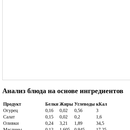
Анализ блюда на основе ингредиентов
Продукт
Белки
Жиры
Углеводы
кКал
Огурец
0,16
0,02
0,56
3
Салат
0,15
0,02
0,2
1,6
Оливки
0,24
3,21
1,89
34,5
Маслины
0,12
1,605
0,945
17,25