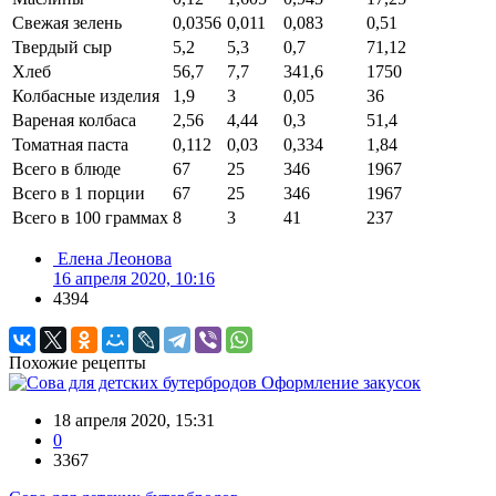
Свежая зелень
0,0356
0,011
0,083
0,51
Твердый сыр
5,2
5,3
0,7
71,12
Хлеб
56,7
7,7
341,6
1750
Колбасные изделия
1,9
3
0,05
36
Вареная колбаса
2,56
4,44
0,3
51,4
Томатная паста
0,112
0,03
0,334
1,84
Всего в блюде
67
25
346
1967
Всего в 1 порции
67
25
346
1967
Всего в 100 граммах
8
3
41
237
Елена Леонова
16 апреля 2020, 10:16
4394
Похожие рецепты
Оформление закусок
18 апреля 2020, 15:31
0
3367