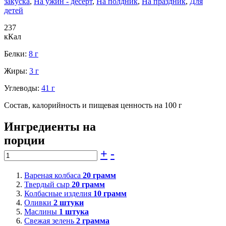
закуска
,
На ужин - десерт
,
На полдник
,
На праздник
,
Для
детей
237
кКал
Белки:
8 г
Жиры:
3 г
Углеводы:
41 г
Состав, калорийность и пищевая ценность на 100 г
Ингредиенты на
порции
+
-
Вареная колбаса
20
грамм
Твердый сыр
20
грамм
Колбасные изделия
10
грамм
Оливки
2
штуки
Маслины
1
штука
Свежая зелень
2
грамма