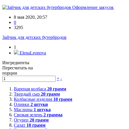
Оформление закусок
8 мая 2020, 20:57
0
3295
Зайчик для детских бутербродов
1
ElenaLeonova
Ингредиенты
Пересчитать на
порции
+
-
Вареная колбаса
20
грамм
Твердый сыр
20
грамм
Колбасные изделия
10
грамм
Оливки
2
штуки
Маслины
1
штука
Свежая зелень
2
грамма
Огурец
20
грамм
Салат
10
грамм