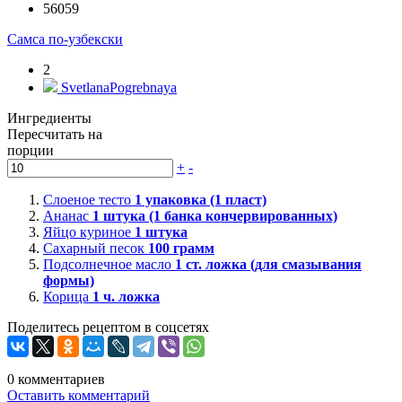
56059
Самса по-узбекски
2
SvetlanaPogrebnaya
Ингредиенты
Пересчитать на
порции
+
-
Слоеное тесто
1
упаковка (1 пласт)
Ананас
1
штука (1 банка кончервированных)
Яйцо куриное
1
штука
Сахарный песок
100
грамм
Подсолнечное масло
1
ст. ложка (для смазывания
формы)
Корица
1
ч. ложка
Поделитесь рецептом в соцсетях
0
комментариев
Оставить комментарий