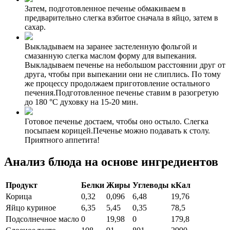
Затем, подготовленное печенье обмакиваем в
предварительно слегка взбитое сначала в яйцо, затем в
сахар.
Выкладываем на заранее застеленную фольгой и
смазанную слегка маслом форму для выпекания.
Выкладываем печенье на небольшом расстоянии друг от
друга, чтобы при выпекании они не слиплись. По тому
же процессу продолжаем приготовление остального
печения.Подготовленное печенье ставим в разогретую
до 180 °C духовку на 15-20 мин.
Готовое печенье достаем, чтобы оно остыло. Слегка
посыпаем корицей.Печенье можно подавать к столу.
Приятного аппетита!
Анализ блюда на основе ингредиентов
Продукт
Белки
Жиры
Углеводы
кКал
Корица
0,32
0,096
6,48
19,76
Яйцо куриное
6,35
5,45
0,35
78,5
Подсолнечное масло
0
19,98
0
179,8