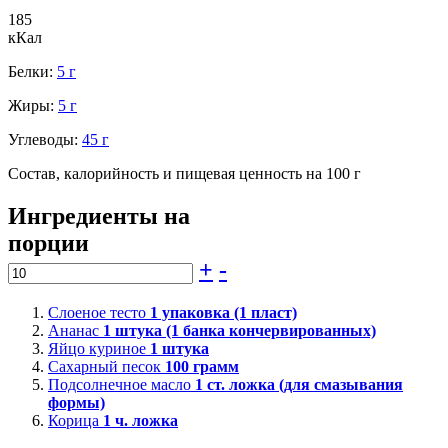
185
кКал
Белки:
5 г
Жиры:
5 г
Углеводы:
45 г
Состав, калорийность и пищевая ценность на 100 г
Ингредиенты на
порции
+
-
Слоеное тесто
1
упаковка (1 пласт)
Ананас
1
штука (1 банка кончервированных)
Яйцо куриное
1
штука
Сахарный песок
100
грамм
Подсолнечное масло
1
ст. ложка (для смазывания
формы)
Корица
1
ч. ложка