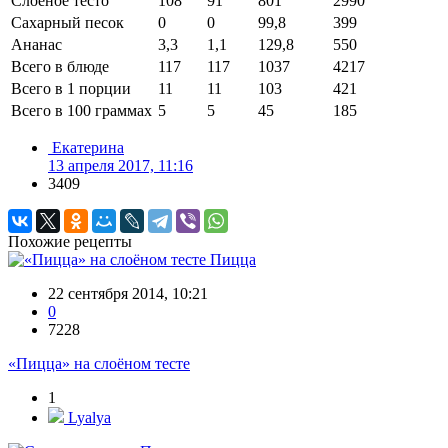
Слоеное тесто
108
91
801
2990
Сахарный песок
0
0
99,8
399
Ананас
3,3
1,1
129,8
550
Всего в блюде
117
117
1037
4217
Всего в 1 порции
11
11
103
421
Всего в 100 граммах
5
5
45
185
Екатерина
13 апреля 2017, 11:16
3409
Похожие рецепты
Пицца
22 сентября 2014, 10:21
0
7228
«Пицца» на слоёном тесте
1
Lyalya