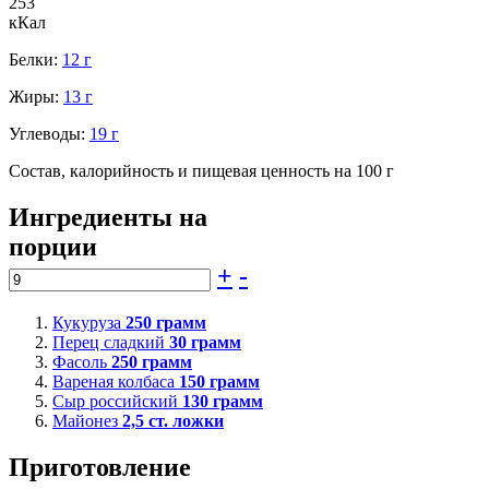
253
кКал
Белки:
12 г
Жиры:
13 г
Углеводы:
19 г
Состав, калорийность и пищевая ценность на 100 г
Ингредиенты на
порции
+
-
Кукуруза
250
грамм
Перец сладкий
30
грамм
Фасоль
250
грамм
Вареная колбаса
150
грамм
Сыр российский
130
грамм
Майонез
2,5
ст. ложки
Приготовление