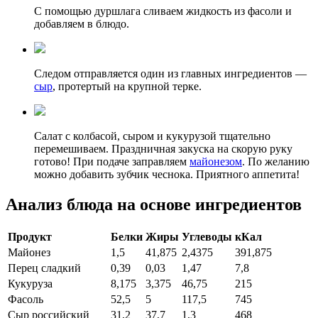
С помощью дуршлага сливаем жидкость из фасоли и
добавляем в блюдо.
Следом отправляется один из главных ингредиентов —
сыр
, протертый на крупной терке.
Салат с колбасой, сыром и кукурузой тщательно
перемешиваем. Праздничная закуска на скорую руку
готово! При подаче заправляем
майонезом
. По желанию
можно добавить зубчик чеснока. Приятного аппетита!
Анализ блюда на основе ингредиентов
Продукт
Белки
Жиры
Углеводы
кКал
Майонез
1,5
41,875
2,4375
391,875
Перец сладкий
0,39
0,03
1,47
7,8
Кукуруза
8,175
3,375
46,75
215
Фасоль
52,5
5
117,5
745
Сыр российский
31,2
37,7
1,3
468