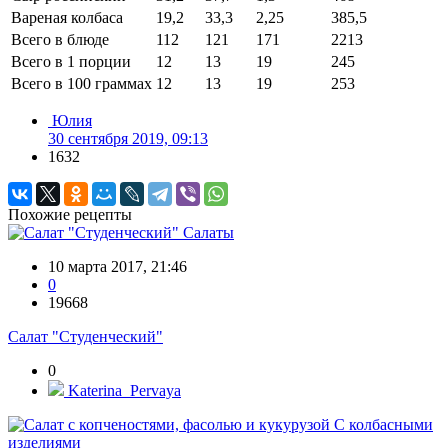
Вареная колбаса
19,2
33,3
2,25
385,5
Всего в блюде
112
121
171
2213
Всего в 1 порции
12
13
19
245
Всего в 100 граммах
12
13
19
253
Юлия
30 сентября 2019, 09:13
1632
Похожие рецепты
Салаты
10 марта 2017, 21:46
0
19668
Салат "Студенческий"
0
Katerina_Pervaya
С колбасными
изделиями