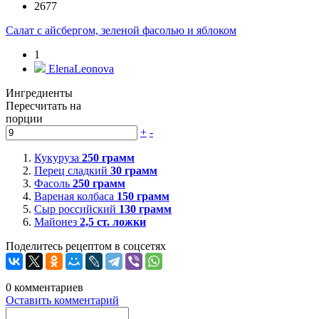
2677
Салат с айсбергом, зеленой фасолью и яблоком
1
ElenaLeonova
Ингредиенты
Пересчитать на
порции
+
-
Кукуруза
250
грамм
Перец сладкий
30
грамм
Фасоль
250
грамм
Вареная колбаса
150
грамм
Сыр российский
130
грамм
Майонез
2,5
ст. ложки
Поделитесь рецептом в соцсетях
0
комментариев
Оставить комментарий