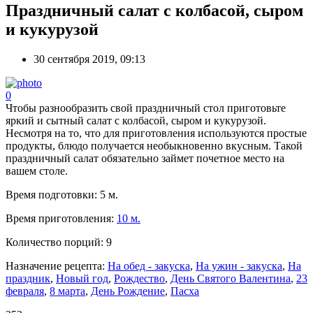
Праздничный салат с колбасой, сыром
и кукурузой
30 сентября 2019, 09:13
0
Чтобы разнообразить свой праздничный стол приготовьте
яркий и сытный салат с колбасой, сыром и кукурузой.
Несмотря на то, что для приготовления используются простые
продукты, блюдо получается необыкновенно вкусным. Такой
праздничный салат обязательно займет почетное место на
вашем столе.
Время подготовки:
5 м.
Время приготовления:
10 м.
Количество порций:
9
Назначение рецепта:
На обед - закуска
,
На ужин - закуска
,
На
праздник
,
Новый год
,
Рождество
,
День Святого Валентина
,
23
февраля
,
8 марта
,
День Рождение
,
Пасха