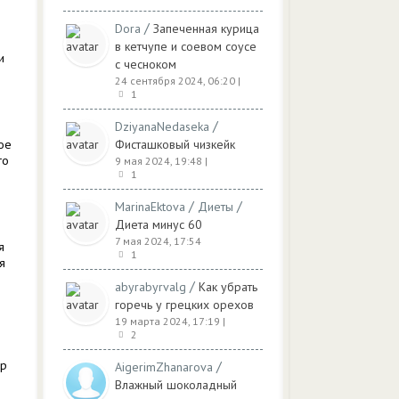
/
Dora
Запеченная курица
в кетчупе и соевом соусе
и
с чесноком
24 сентября 2024, 06:20
|
1
/
DziyanaNedaseka
ое
Фисташковый чизкейк
го
9 мая 2024, 19:48
|
1
/
/
MarinaEktova
Диеты
Диета минус 60
7 мая 2024, 17:54
я
1
я
/
abyrabyrvalg
Как убрать
горечь у грецких орехов
19 марта 2024, 17:19
|
2
ар
/
AigerimZhanarova
Влажный шоколадный