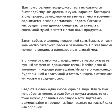
Для приготовления воздушного теста используются
быстродействущие дрожжи в сухом варианте. Благодаря
этому процесс замешивания не занимает много времени 
поднимается основа достаточно недолго. Согласно
инструкции такие дрожжи смешиваются сначала с
пшеничной мукой, а затем с остальными продуктами.
Затем добавьте щепотку поваренной соли. Высыпьте нужн
количество сахарного песка и размешайте. По желанию е
можно не вводить, а использовать пчелиный мед.
В отличие от сливочного, подсолнечное масло оказывает
лучший эффект на дрожжевое тесто. Налейте данный
компонент и хорошо размешайте. Из-за него консистенци
будет пышной и эластичной, а готовые изделия отличаютс
мягкостью и воздушностью.
Введите в смесь одно сырое куриное яйцо. Для смазки
потребуется желток, а если белок некуда девать, то его
тоже можно добавить в основную массу. Тщательно
размешивайте ингредиенты. Еще насыпьте ванильный сах
или порошок.