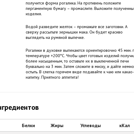
получится форма рогалика. На противень положите
пергаментную бумагу – промаслите. Выложите полученн
изделия.
Водой разведите желток – промажьте все заготовки. А
сверху рассыпьте зернышки мака. Он будет красиво
выглядеть на румяной выпечке.
Рогалики в духовке выпекаются ориентировочно 45 мин. 
температуре +200°С. Чтобы цвет готовых изделий получи
более насыщенным, то оставьте их в выключенной печи
буквально на 3 мин. Затем сложите в миску, и дайте немн
остыть. В слегка горячем виде подавайте к чаю или какао-
напитку. Приятного аппетита!
нгредиентов
Белки
Жиры
Углеводы
кКал