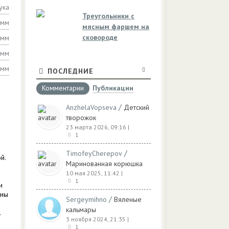
ука
Треугольники с
амм
мясным фаршем на
сковороде
амм
амм
амм
ПОСЛЕДНИЕ
Комментарии
Публикации
/
AnzhelaVopseva
Детский
творожок
23 марта 2026, 09:16
|
1
/
TimofeyCherepov
й.
Маринованная корюшка
10 мая 2025, 11:42
|
1
и
ины
/
Sergeymihno
Вяленые
кальмары
.
3 ноября 2024, 21:35
|
1