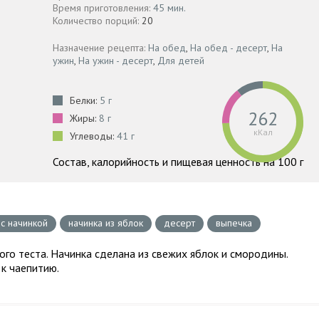
Время приготовления:
45 мин.
Количество порций:
20
Назначение рецепта:
На обед
,
На обед - десерт
,
На
ужин
,
На ужин - десерт
,
Для детей
Белки:
5 г
262
Жиры:
8 г
кКал
Углеводы:
41 г
Состав, калорийность и пищевая ценность на 100 г
 с начинкой
начинка из яблок
десерт
выпечка
го теста. Начинка сделана из свежих яблок и смородины.
 к чаепитию.