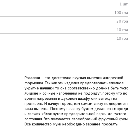
1 шт
100 гр
20 гр
10 гр
10 гр
Рогалики – это достаточно вкусная выпечка интересной
формовки. Так как эти изделия предполагают неполное
укрытие начинки, то она соответственно должна быть густо
Жидкие и сочные наполнения не подойдут, потому что во
время нагревания в духовом шкафу они вытекут на
противень. И начнут гореть, тем самым снизу подпортится 
сама выпечка. Поэтому начинку будем делать из смород
и свежих яблок путем предварительной варки до густого
состояния. Это получается своеобразный фруктовый крем
Все количество муки необходимо заранее просеять.