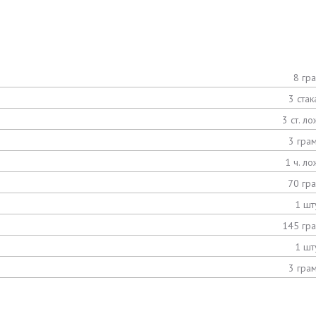
8 гр
3 стак
3 ст. ло
3 гра
1 ч. ло
70 гр
1 шт
145 гр
1 шт
3 гра