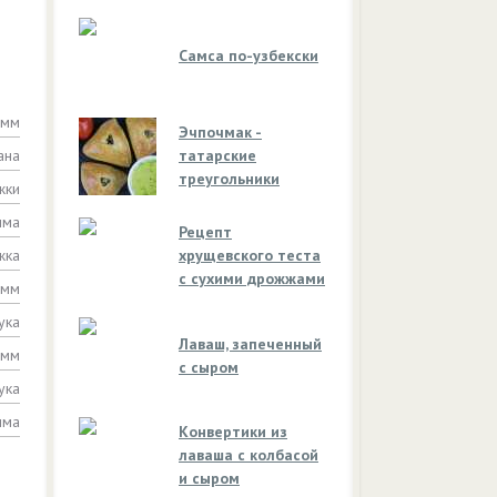
Самса по-узбекски
амм
Эчпочмак -
ана
татарские
треугольники
жки
мма
Рецепт
жка
хрущевского теста
с сухими дрожжами
амм
ука
Лаваш, запеченный
амм
с сыром
ука
мма
Конвертики из
лаваша с колбасой
и сыром