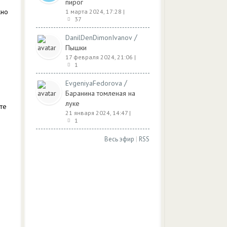
пирог
жно
1 марта 2024, 17:28
|
37
/
DanilDenDimonIvanov
Пышки
17 февраля 2024, 21:06
|
1
/
EvgeniyaFedorova
Баранина томленая на
луке
ите
21 января 2024, 14:47
|
1
Весь эфир
|
RSS