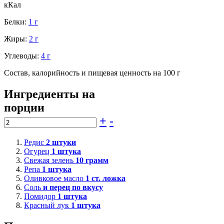
кКал
Белки:
1 г
Жиры:
2 г
Углеводы:
4 г
Состав, калорийность и пищевая ценность на 100 г
Ингредиенты на
порции
+
-
Редис
2
штуки
Огурец
1
штука
Свежая зелень
10
грамм
Репа
1
штука
Оливковое масло
1
ст. ложка
Соль
и перец по вкусу
Помидор
1
штука
Красный лук
1
штука