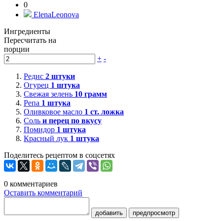
0
ElenaLeonova
Ингредиенты
Пересчитать на
порции
+
-
Редис
2
штуки
Огурец
1
штука
Свежая зелень
10
грамм
Репа
1
штука
Оливковое масло
1
ст. ложка
Соль
и перец по вкусу
Помидор
1
штука
Красный лук
1
штука
Поделитесь рецептом в соцсетях
0
комментариев
Оставить комментарий
добавить
предпросмотр