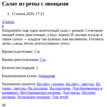
Салат из репы с овощами
13 июня 2020, 17:23
0
Попробуйте еще один аппетитный салат с репкой. Сочетание
овощей опять простенькое, а вкус хорош! И сколько пользы в
таком салате — кладезь так нужных нам витаминов. Готовить
легко, а ведь летом хочется именно этого.
Время подготовки:
5 м.
Время приготовления:
5 м.
Количество порций:
2
Национальная кухня:
Домашняя
Назначение рецепта:
На обед - второе
,
На обед - закуска
,
На
ужин - закуска
,
На полдник
,
На праздник
,
Для беременных и
кормящих
,
Вегетарианское питание
,
Для диеты
,
Постное
питание
,
Раздельное питание
,
Для детей
46