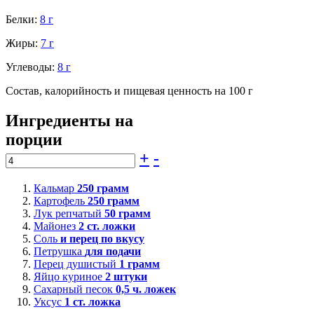
Белки:
8 г
Жиры:
7 г
Углеводы:
8 г
Состав, калорийность и пищевая ценность на 100 г
Ингредиенты на
порции
+
-
Кальмар
250
грамм
Картофель
250
грамм
Лук репчатый
50
грамм
Майонез
2
ст. ложки
Соль
и перец по вкусу
Петрушка
для подачи
Перец душистый
1
грамм
Яйцо куриное
2
штуки
Сахарный песок
0,5
ч. ложек
Уксус
1
ст. ложка