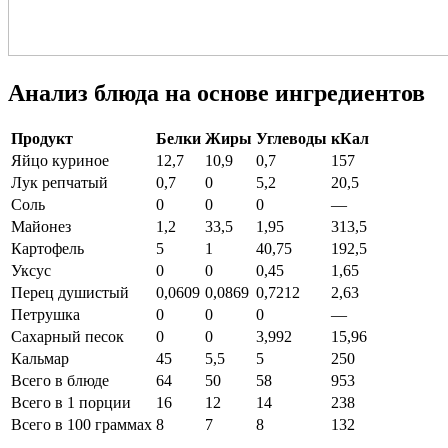
Анализ блюда на основе ингредиентов
Продукт
Белки
Жиры
Углеводы
кКал
Яйцо куриное
12,7
10,9
0,7
157
Лук репчатый
0,7
0
5,2
20,5
Соль
0
0
0
—
Майонез
1,2
33,5
1,95
313,5
Картофель
5
1
40,75
192,5
Уксус
0
0
0,45
1,65
Перец душистый
0,0609
0,0869
0,7212
2,63
Петрушка
0
0
0
—
Сахарный песок
0
0
3,992
15,96
Кальмар
45
5,5
5
250
Всего в блюде
64
50
58
953
Всего в 1 порции
16
12
14
238
Всего в 100 граммах
8
7
8
132