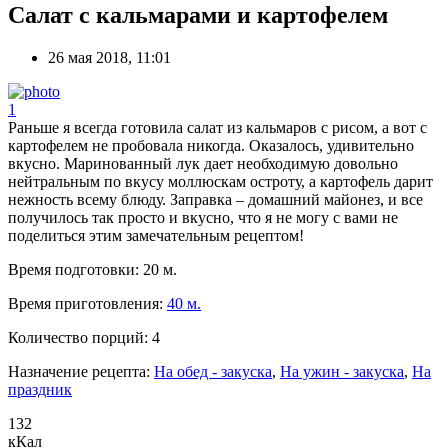
Салат с кальмарами и картофелем
26 мая 2018, 11:01
1
Раньше я всегда готовила салат из кальмаров с рисом, а вот с
картофелем не пробовала никогда. Оказалось, удивительно
вкусно. Маринованный лук дает необходимую довольно
нейтральным по вкусу моллюскам остроту, а картофель дарит
нежность всему блюду. Заправка – домашний майонез, и все
получилось так просто и вкусно, что я не могу с вами не
поделиться этим замечательным рецептом!
Время подготовки:
20 м.
Время приготовления:
40 м.
Количество порций:
4
Назначение рецепта:
На обед - закуска
,
На ужин - закуска
,
На
праздник
132
кКал