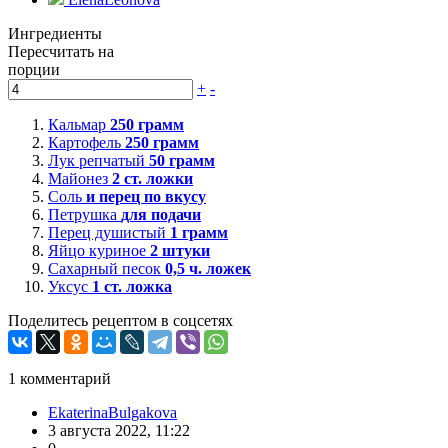
Ингредиенты
Пересчитать на
порции
+
-
Кальмар
250
грамм
Картофель
250
грамм
Лук репчатый
50
грамм
Майонез
2
ст. ложки
Соль
и перец по вкусу
Петрушка
для подачи
Перец душистый
1
грамм
Яйцо куриное
2
штуки
Сахарный песок
0,5
ч. ложек
Уксус
1
ст. ложка
Поделитесь рецептом в соцсетях
1
комментарий
EkaterinaBulgakova
3 августа 2022, 11:22