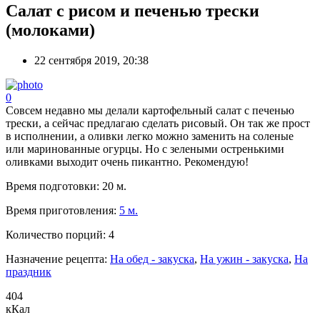
Салат с рисом и печенью трески
(молоками)
22 сентября 2019, 20:38
0
Совсем недавно мы делали картофельный салат с печенью
трески, а сейчас предлагаю сделать рисовый. Он так же прост
в исполнении, а оливки легко можно заменить на соленые
или маринованные огурцы. Но с зелеными остренькими
оливками выходит очень пикантно. Рекомендую!
Время подготовки:
20 м.
Время приготовления:
5 м.
Количество порций:
4
Назначение рецепта:
На обед - закуска
,
На ужин - закуска
,
На
праздник
404
кКал