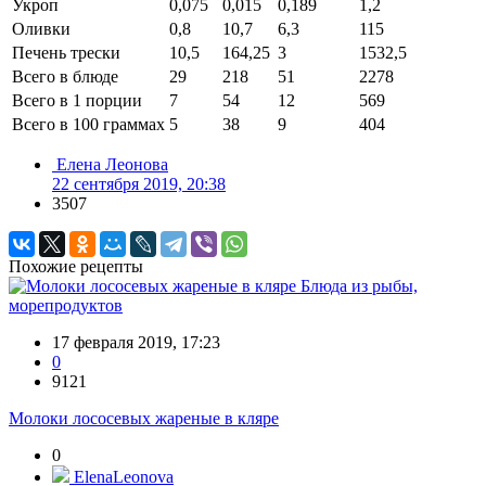
Укроп
0,075
0,015
0,189
1,2
Оливки
0,8
10,7
6,3
115
Печень трески
10,5
164,25
3
1532,5
Всего в блюде
29
218
51
2278
Всего в 1 порции
7
54
12
569
Всего в 100 граммах
5
38
9
404
Елена Леонова
22 сентября 2019, 20:38
3507
Похожие рецепты
Блюда из рыбы,
морепродуктов
17 февраля 2019, 17:23
0
9121
Молоки лососевых жареные в кляре
0
ElenaLeonova