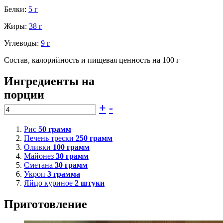
Белки:
5 г
Жиры:
38 г
Углеводы:
9 г
Состав, калорийность и пищевая ценность на 100 г
Ингредиенты на
порции
+
-
Рис
50
грамм
Печень трески
250
грамм
Оливки
100
грамм
Майонез
30
грамм
Сметана
30
грамм
Укроп
3
грамма
Яйцо куриное
2
штуки
Приготовление