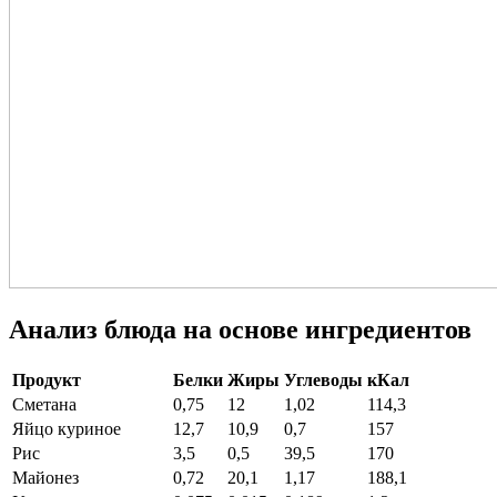
Анализ блюда на основе ингредиентов
Продукт
Белки
Жиры
Углеводы
кКал
Сметана
0,75
12
1,02
114,3
Яйцо куриное
12,7
10,9
0,7
157
Рис
3,5
0,5
39,5
170
Майонез
0,72
20,1
1,17
188,1