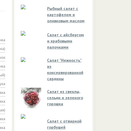
Рыбный салат с
картофелем и
оливковым маслом
Салат с айсбергом
нка
и крабовыми
палочками
ка)
чок
Салат "Нежность"
нка
из
консервированной
ый)
сардины
ука
Салат из свеклы,
жка
сельди и зеленого
жка
горошка
ая)
жка
Салат с отварной
горбушей
жка