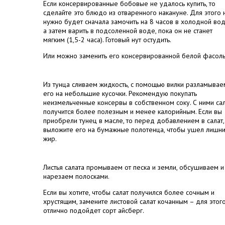
Если консервированные бобовые не удалось купить, то
сделайте это блюдо из отваренного накануне. Для этого 
нужно будет сначала замочить на 8 часов в холодной вод
а затем варить в подсоленной воде, пока он не станет
мягким (1,5-2 часа). Готовый нут остудить.
Или можно заменить его консервированной белой фасол
Из тунца сливаем жидкость, с помощью вилки разламывае
его на небольшие кусочки. Рекомендую покупать
неизмельченные консервы в собственном соку. С ними са
получится более полезным и менее калорийным. Если вы
приобрели тунец в масле, то перед добавлением в салат,
выложите его на бумажные полотенца, чтобы ушел лишн
жир.
Листья салата промываем от песка и земли, обсушиваем и
нарезаем полосками.
Если вы хотите, чтобы салат получился более сочным и
хрустящим, замените листовой салат кочанным – для этог
отлично подойдет сорт айсберг.