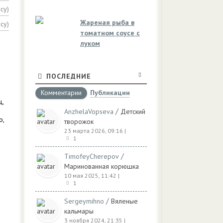
су)
Жареная рыба в
су)
томатном соусе с
луком
ПОСЛЕДНИЕ
Комментарии
Публикации
ц,
/
AnzhelaVopseva
Детский
о,
творожок
23 марта 2026, 09:16
|
1
/
TimofeyCherepov
Маринованная корюшка
10 мая 2025, 11:42
|
1
/
Sergeymihno
Вяленые
кальмары
3 ноября 2024, 21:35
|