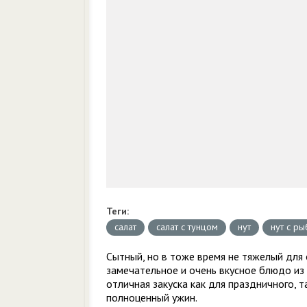
Теги:
салат
салат с тунцом
нут
нут с р
Сытный, но в тоже время не тяжелый для 
замечательное и очень вкусное блюдо из 
отличная закуска как для праздничного, 
полноценный ужин.