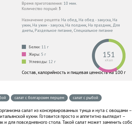
Время приготовления:
10 мин.
Количество порций:
3
Назначение рецепта:
На обед
,
На обед - закуска
,
На
ужин
,
На ужин - закуска
,
На полдник
,
На праздник
,
Для
диеты
,
Раздельное питание
,
Специальное питание
Белки:
11 г
151
Жиры:
5 г
кКал
Углеводы:
12 г
Состав, калорийность и пищевая ценность на 100 г
ыбой
салат с болгарским перцем
салат с рыбой
организма салат из консервированных тунца и нута с овощами –
итальянской кухни. Готовится просто и аппетитно выглядит –
так и для повседневного стола. Такой салат может заменить соб