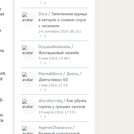
1
ю
/
Dora
Запеченная курица
еет
в кетчупе и соевом соусе
с чесноком
м
24 сентября 2024, 06:20
|
1
/
DziyanaNedaseka
сто
Фисташковый чизкейк
9 мая 2024, 19:48
|
1
ся,
/
/
MarinaEktova
Диеты
ку
Диета минус 60
7 мая 2024, 17:54
1
0-
/
abyrabyrvalg
Как убрать
горечь у грецких орехов
19 марта 2024, 17:19
|
ло
2
ся
/
AigerimZhanarova
Влажный шоколадный