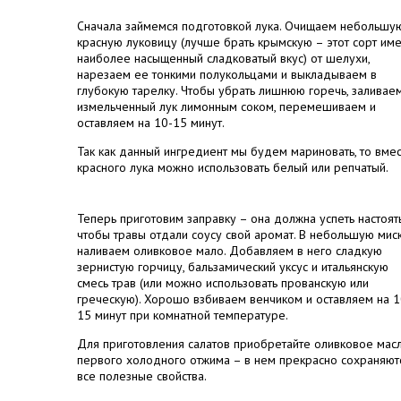
Сначала займемся подготовкой лука. Очищаем небольшу
красную луковицу (лучше брать крымскую – этот сорт им
наиболее насыщенный сладковатый вкус) от шелухи,
нарезаем ее тонкими полукольцами и выкладываем в
глубокую тарелку. Чтобы убрать лишнюю горечь, заливае
измельченный лук лимонным соком, перемешиваем и
оставляем на 10-15 минут.
Так как данный ингредиент мы будем мариновать, то вме
красного лука можно использовать белый или репчатый.
Теперь приготовим заправку – она должна успеть настоять
чтобы травы отдали соусу свой аромат. В небольшую мис
наливаем оливковое мало. Добавляем в него сладкую
зернистую горчицу, бальзамический уксус и итальянскую
смесь трав (или можно использовать прованскую или
греческую). Хорошо взбиваем венчиком и оставляем на 1
15 минут при комнатной температуре.
Для приготовления салатов приобретайте оливковое мас
первого холодного отжима – в нем прекрасно сохраняют
все полезные свойства.