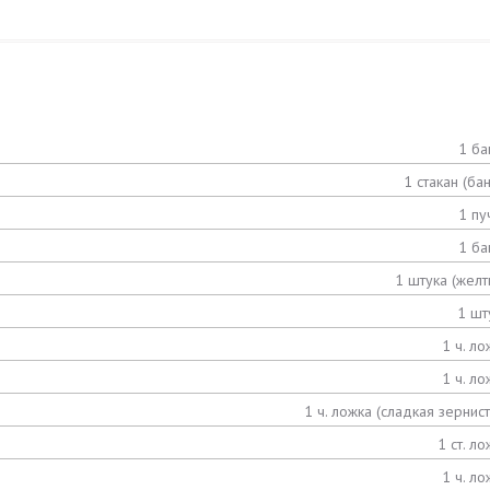
1 ба
1 стакан (бан
1 пу
1 ба
1 штука (желт
1 шт
1 ч. ло
1 ч. ло
1 ч. ложка (сладкая зернист
1 ст. ло
1 ч. ло