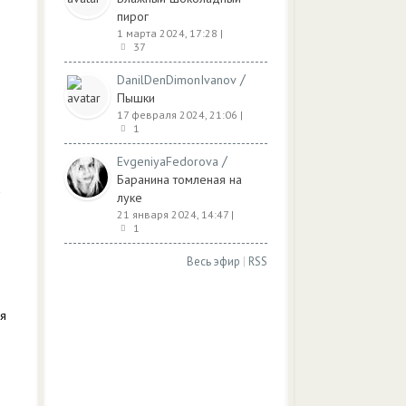
пирог
1 марта 2024, 17:28
|
37
/
DanilDenDimonIvanov
Пышки
17 февраля 2024, 21:06
|
1
/
EvgeniyaFedorova
Баранина томленая на
а
луке
21 января 2024, 14:47
|
1
Весь эфир
|
RSS
ля