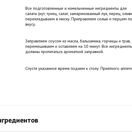
Все подготовленные и измельченные ингредиенты для
салата (нут, тунец, салат, замаринованный лук, перец, олив
перекладываем в миску. Приправляем солью и перцем п
вкусу.
Заправляем соусом из масла, бальзамика, горчицы и трав,
перемешиваем и оставляем на 10 минут. Все ингредиент
должны пропитаться ароматной заправкой.
Спустя указанное время подаем к столу. Приятного аппети
нгредиентов