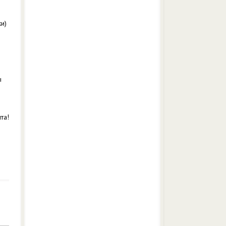
ки)
о
ы
та!