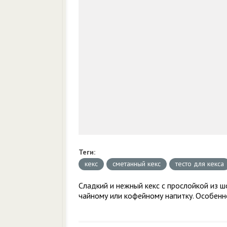
Теги:
кекс
сметанный кекс
тесто для кекса
Сладкий и нежный кекс с прослойкой из ш
чайному или кофейному напитку. Особенн