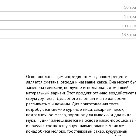
10 гр
15 гр
2 ст. ло
135 гр
Основополагающим ингредиентом в данном рецепте
является сметана, отсюда и название кекса. Она может бы
заменена сливками, но лучше использовать домашний
натуральный вариант. Этот продукт отлично воздействует 
структуру теста. Делает его плотным и в то же время
рассыпчатым и нежным. Для приготовления теста
потребуются свежие куриные яйца, сахарный песок,
подсолнечное масло, порошок для выпечки и два вида
муки. Пудинг замешивается на основе какао-порошка, за 
и получил соответствующее наименование. А так же
понадобится молоко, тростниковый сахар, кукурузный