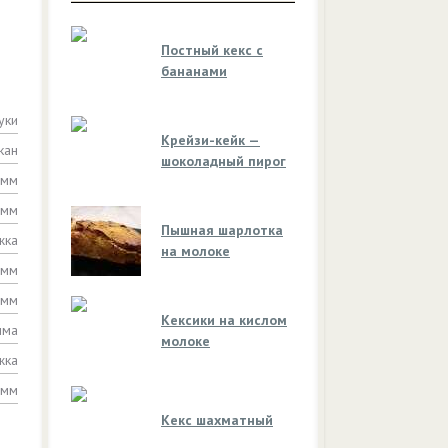
Постный кекс с
бананами
уки
Крейзи-кейк —
кан
шоколадный пирог
амм
амм
Пышная шарлотка
жка
на молоке
амм
амм
Кексики на кислом
мма
молоке
жка
амм
Кекс шахматный