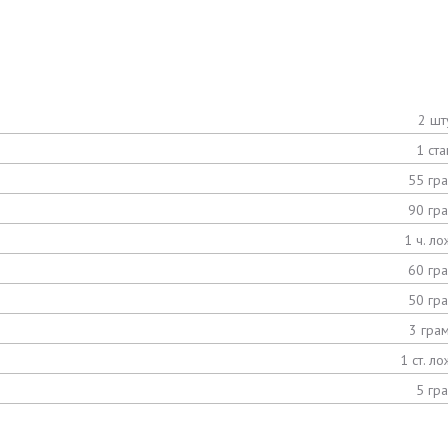
2 шт
1 ста
55 гр
90 гр
1 ч. ло
60 гр
50 гр
3 гра
1 ст. ло
5 гр