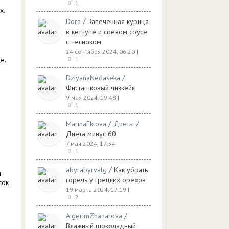
1
х.
/
Dora
Запеченная курица
в кетчупе и соевом соусе
с чесноком
24 сентября 2024, 06:20
|
е.
1
/
DziyanaNedaseka
Фисташковый чизкейк
9 мая 2024, 19:48
|
1
/
/
MarinaEktova
Диеты
Диета минус 60
7 мая 2024, 17:54
1
/
abyrabyrvalg
Как убрать
и
горечь у грецких орехов
сок
19 марта 2024, 17:19
|
2
/
AigerimZhanarova
Влажный шоколадный