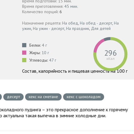
Время подготовки: 15 мин.
Время приготовления:
45 мин.
Количество порций:
6
Назначение рецепта:
На обед
,
На обед - десерт
,
На
ужин
,
На ужин - десерт
,
На праздник
,
Для детей
Белки:
4 г
296
Жиры:
10 г
кКал
Углеводы:
47 г
Состав, калорийность и пищевая ценность на 100 г
десерт
кекс на сметане
кекс с шоколадом
околадного пудинга – это прекрасное дополнение к горячему
о актуальна такая выпечка в зимние холодные дни.