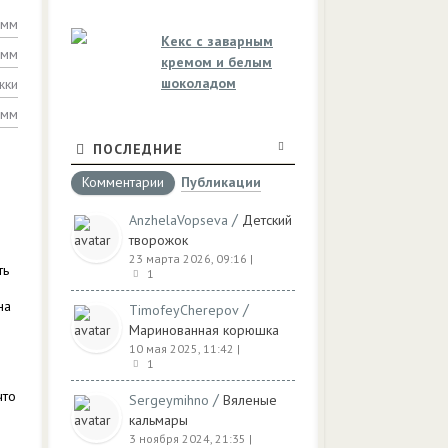
амм
Кекс с заварным
амм
кремом и белым
шоколадом
жки
амм
ПОСЛЕДНИЕ
Комментарии
Публикации
/
AnzhelaVopseva
Детский
творожок
23 марта 2026, 09:16
|
ть
1
на
/
TimofeyCherepov
Маринованная корюшка
10 мая 2025, 11:42
|
1
что
/
Sergeymihno
Вяленые
кальмары
3 ноября 2024, 21:35
|