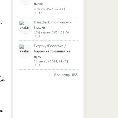
пирог
1 марта 2024, 17:28
|
37
/
DanilDenDimonIvanov
ть
Пышки
17 февраля 2024, 21:06
|
1
/
EvgeniyaFedorova
Баранина томленая на
луке
21 января 2024, 14:47
|
1
Весь эфир
|
RSS
ь
щью
ть