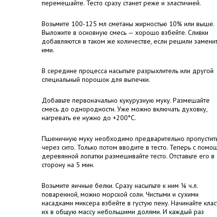
перемешайте. Тесто сразу станет реже и эластичней.
Возьмите 100-125 мл сметаны жирностью 10% или выше.
Выложите в основную смесь — хорошо взбейте. Сливки
добавляются в таком же количестве, если решили замени
ими.
В середине процесса насыпьте разрыхлитель или другой
специальный порошок для выпечки.
Добавьте первоначально кукурузную муку. Размешайте
смесь до однородности. Уже можно включать духовку,
нагревать ее нужно до +200°С.
Пшеничную муку необходимо предварительно пропустит
через сито. Только потом вводите в тесто. Теперь с помо
деревянной лопатки размешивайте тесто. Отставьте его в
сторону на 5 мин.
Возьмите яичные белки. Сразу насыпьте к ним ¼ ч.л.
поваренной, можно морской соли. Чистыми и сухими
насадками миксера взбейте в густую пену. Начинайте клас
их в общую массу небольшими долями. И каждый раз