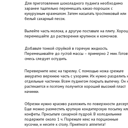
Для приготовления шоколадного пудинга необходимо
заранее тщательно перемешать какао-порошок с
кукурузным крахмалом. Затем насыпать тростниковый или
белый сахарный песок.
Вылейте часть молока, а другую поставьте на плиту. Хоро
перемешайте до растворения крупинок и комочков.
Добавьте тонкой струйкой в горячую жидкость.
Перемешивайте до густой массы – примерно 2 мин. Гото
смесь следует остудить.
Переверните кекс на тарелку. С помощью ножа срежьте
аккуратно верхнюю часть с узорами. Их нужно разделить 
отдельные частички. Всем пудингом покрыть выпечку. Он 
растекается и поэтому получится хороший высокий пласт
начинки.
Обрезки нужно красиво разложить по поверхности десерт
Еще можно разместить крупную кондитерскую посыпку ил
конфеты. Присыпьте сахарной пудрой. В холодильнике
подержите около 1 ч. Порежьте кекс на порционные
кусочки, и несите к столу. Приятного аппетита!