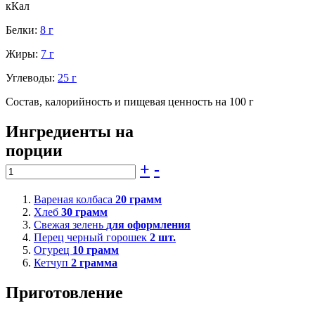
кКал
Белки:
8 г
Жиры:
7 г
Углеводы:
25 г
Состав, калорийность и пищевая ценность на 100 г
Ингредиенты на
порции
+
-
Вареная колбаса
20
грамм
Хлеб
30
грамм
Свежая зелень
для оформления
Перец черный горошек
2 шт.
Огурец
10
грамм
Кетчуп
2
грамма
Приготовление