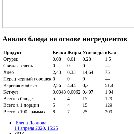
Анализ блюда на основе ингредиентов
Продукт
Белки
Жиры
Углеводы
кКал
Огурец
0,08
0,01
0,28
1,5
Свежая зелень
0
0
0
—
Хлеб
2,43
0,33
14,64
75
Перец черный горошек
0
0
0
—
Вареная колбаса
2,56
4,44
0,3
51,4
Кетчуп
0,0348
0,0062
0,497
1,94
Всего в блюде
5
4
15
129
Всего в 1 порции
5
4
15
129
Всего в 100 граммах
8
7
25
209
Елена Леонова
14 апреля 2020, 15:25
3913