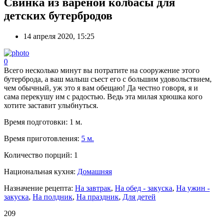
Свинка из вареной колбасы для
детских бутербродов
14 апреля 2020, 15:25
0
Всего несколько минут вы потратите на сооружение этого
бутерброда, а ваш малыш съест его с большим удовольствием,
чем обычный, уж это я вам обещаю! Да честно говоря, я и
сама перекушу им с радостью. Ведь эта милая хрюшка кого
хотите заставит улыбнуться.
Время подготовки:
1 м.
Время приготовления:
5 м.
Количество порций:
1
Национальная кухня:
Домашняя
Назначение рецепта:
На завтрак
,
На обед - закуска
,
На ужин -
закуска
,
На полдник
,
На праздник
,
Для детей
209