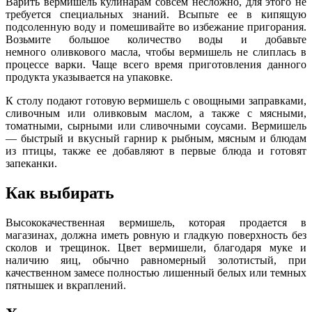
Варить вермишель кулинарам совсем несложно, для этого не
требуется специальных знаний. Всыпьте ее в кипящую
подсоленную воду и помешивайте во избежание пригорания.
Возьмите большое количество воды и добавьте
немного оливкового масла, чтобы вермишель не слиплась в
процессе варки. Чаще всего время приготовления данного
продукта указывается на упаковке.
К столу подают готовую вермишель с овощными заправками,
сливочным или оливковым маслом, а также с мясными,
томатными, сырными или сливочными соусами. Вермишель
— быстрый и вкусный гарнир к рыбным, мясным и блюдам
из птицы, также ее добавляют в первые блюда и готовят
запеканки.
Как выбирать
Высококачественная вермишель, которая продается в
магазинах, должна иметь ровную и гладкую поверхность без
сколов и трещинок. Цвет вермишели, благодаря муке и
наличию яиц, обычно равномерный золотистый, при
качественном замесе полностью лишенный белых или темных
пятнышек и вкраплений.