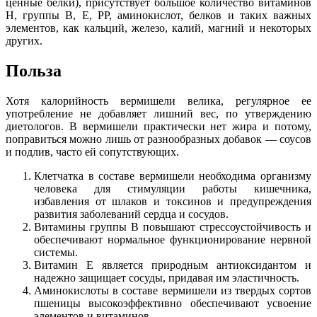
ценные белки), присутствует большое количество витаминов
Н, группы В, Е, РР, аминокислот, белков и таких важных
элементов, как кальций, железо, калий, магний и некоторых
других.
Польза
Хотя калорийность вермишели велика, регулярное ее
употребление не добавляет лишний вес, по утверждению
диетологов. В вермишели практически нет жира и потому,
поправиться можно лишь от разнообразных добавок — соусов
и подлив, часто ей сопутствующих.
Клетчатка в составе вермишели необходима организму
человека для стимуляции работы кишечника,
избавления от шлаков и токсинов и предупреждения
развития заболеваний сердца и сосудов.
Витамины группы В повышают стрессоустойчивость и
обеспечивают нормальное функционирование нервной
системы.
Витамин Е является природным антиоксидантом и
надежно защищает сосуды, придавая им эластичность.
Аминокислоты в составе вермишели из твердых сортов
пшеницы высокоэффективно обеспечивают усвоение
элементов и витаминов.