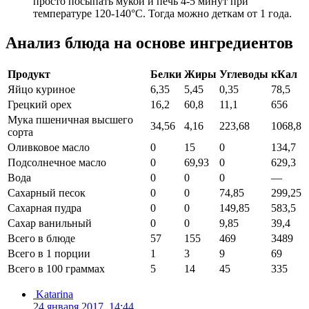
просто посыпать мукой и печь 4-5 минут при
температуре 120-140°C. Тогда можно деткам от 1 года.
Анализ блюда на основе ингредиентов
Продукт
Белки
Жиры
Углеводы
кКал
Яйцо куриное
6,35
5,45
0,35
78,5
Грецкий орех
16,2
60,8
11,1
656
Мука пшеничная высшего
34,56
4,16
223,68
1068,8
сорта
Оливковое масло
0
15
0
134,7
Подсолнечное масло
0
69,93
0
629,3
Вода
0
0
0
—
Сахарный песок
0
0
74,85
299,25
Сахарная пудра
0
0
149,85
583,5
Сахар ванильный
0
0
9,85
39,4
Всего в блюде
57
155
469
3489
Всего в 1 порции
1
3
9
69
Всего в 100 граммах
5
14
45
335
Katarina
24 января 2017, 14:44