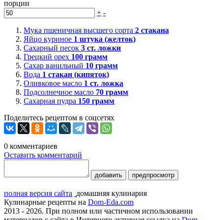
порции
+
-
Мука пшеничная высшего сорта
2
стакана
Яйцо куриное
1
штука (желток)
Сахарный песок
3
ст. ложки
Грецкий орех
100
грамм
Сахар ванильный
10
грамм
Вода
1
стакан (кипяток)
Оливковое масло
1
ст. ложка
Подсолнечное масло
70
грамм
Сахарная пудра
150
грамм
Поделитесь рецептом в соцсетях
0
комментариев
Оставить комментарий
добавить
предпросмотр
полная версия сайта
домашняя кулинария
Кулинарные рецепты на
Dom-Eda.com
2013 - 2026. При полном или частичном использовании
материалов с сайта в Интернете активная ссылка на
Dom-