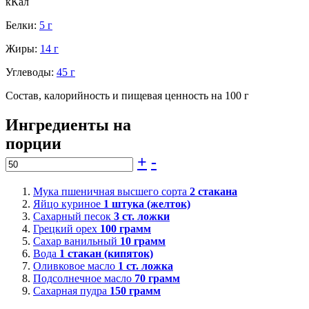
кКал
Белки:
5 г
Жиры:
14 г
Углеводы:
45 г
Состав, калорийность и пищевая ценность на 100 г
Ингредиенты на
порции
+
-
Мука пшеничная высшего сорта
2
стакана
Яйцо куриное
1
штука (желток)
Сахарный песок
3
ст. ложки
Грецкий орех
100
грамм
Сахар ванильный
10
грамм
Вода
1
стакан (кипяток)
Оливковое масло
1
ст. ложка
Подсолнечное масло
70
грамм
Сахарная пудра
150
грамм