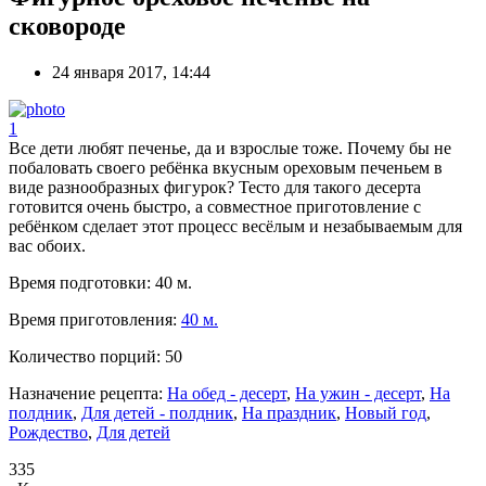
сковороде
24 января 2017, 14:44
1
Все дети любят печенье, да и взрослые тоже. Почему бы не
побаловать своего ребёнка вкусным ореховым печеньем в
виде разнообразных фигурок? Тесто для такого десерта
готовится очень быстро, а совместное приготовление с
ребёнком сделает этот процесс весёлым и незабываемым для
вас обоих.
Время подготовки:
40 м.
Время приготовления:
40 м.
Количество порций:
50
Назначение рецепта:
На обед - десерт
,
На ужин - десерт
,
На
полдник
,
Для детей - полдник
,
На праздник
,
Новый год
,
Рождество
,
Для детей
335