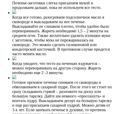
Печенье-заготовки слегка присыпаем мукой и
продолжаем дальше, пока не используем все тесто.
Когда все готово, разогреваем подсолнечное масло в
сковороде и выкладываем на нее печенье.
Выкладывайте не слишком плотно, чтобы удобно было
переворачивать. Жарить необходимо 1,5 – 2 минуты на
среднем огне. Также желательно удалить излишки муки
с заготовок, чтобы мука не пережаривалась на
сковороде. Это можно сделать силиконовой или
кондитерской кисточкой. В противном случае придется
часто менять масло.
Когда увидите, что тесто на печеньях вздувается –
можно переворачивать на другую сторону. Жарить
необходимо еще 2 -3 минуты.
Готовое ореховое печенье снимаем со сковороды и
обволакиваем в сахарной пудре. После этого не стоит их
сразу складывать горкой – разложите на доску или
большую тарелку. Дайте им немного «просохнуть» и
впитать пудру. Выкладываем десерт на большую тарелку
и еще раз присыпаем сахарной пудрой. Можно детям от
3-х лет. Если запекать печенье в духовке, то протвень