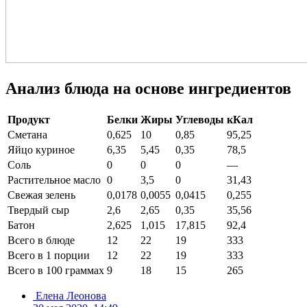
Анализ блюда на основе ингредиентов
Продукт
Белки
Жиры
Углеводы
кКал
Сметана
0,625
10
0,85
95,25
Яйцо куриное
6,35
5,45
0,35
78,5
Соль
0
0
0
—
Растительное масло
0
3,5
0
31,43
Свежая зелень
0,0178
0,0055
0,0415
0,255
Твердый сыр
2,6
2,65
0,35
35,56
Батон
2,625
1,015
17,815
92,4
Всего в блюде
12
22
19
333
Всего в 1 порции
12
22
19
333
Всего в 100 граммах
9
18
15
265
Елена Леонова