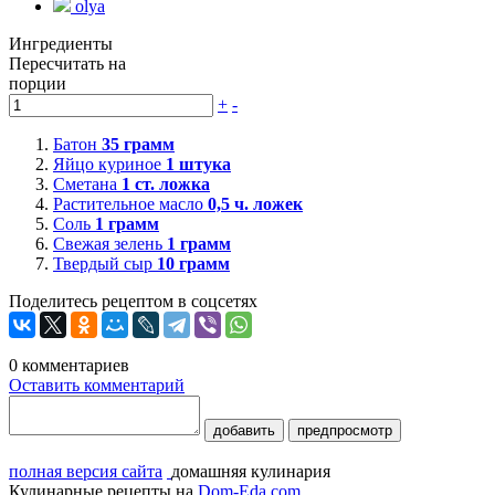
olya
Ингредиенты
Пересчитать на
порции
+
-
Батон
35
грамм
Яйцо куриное
1
штука
Сметана
1
ст. ложка
Растительное масло
0,5
ч. ложек
Соль
1
грамм
Свежая зелень
1
грамм
Твердый сыр
10
грамм
Поделитесь рецептом в соцсетях
0
комментариев
Оставить комментарий
добавить
предпросмотр
полная версия сайта
домашняя кулинария
Кулинарные рецепты на
Dom-Eda.com