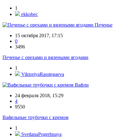
1
ekkobec
Печенье
15 октября 2017, 17:15
0
3496
Печенье с орехами и вялеными ягодами
1
ViktoriyaRasstegaeva
Вафли
24 февраля 2018, 15:29
4
9550
Вафельные трубочки с кремом
1
SvetlanaPogrebnaya