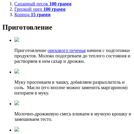
Сахарный песок
100
грамм
Грецкий орех
100
грамм
Корица
15
грамм
Приготовление
Приготовление
орехового печенья
начнем с подготовки
продуктов. Молоко подогреваем до теплого состояния и
растворяем в нем сахар и дрожжи.
Муку просеиваем в чашку, добавляем разрыхлитель и
соль. Масло (его вполне можно заменить маргарином)
натираем в муку.
Молочно-дрожжевую смесь вливаем в мучную крошку и
замешиваем тесто.