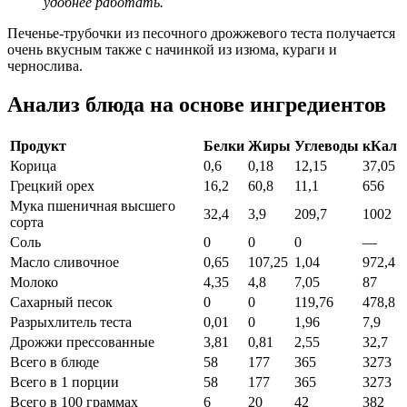
удобнее работать.
Печенье-трубочки из песочного дрожжевого теста получается
очень вкусным также с начинкой из изюма, кураги и
чернослива.
Анализ блюда на основе ингредиентов
Продукт
Белки
Жиры
Углеводы
кКал
Корица
0,6
0,18
12,15
37,05
Грецкий орех
16,2
60,8
11,1
656
Мука пшеничная высшего
32,4
3,9
209,7
1002
сорта
Соль
0
0
0
—
Масло сливочное
0,65
107,25
1,04
972,4
Молоко
4,35
4,8
7,05
87
Сахарный песок
0
0
119,76
478,8
Разрыхлитель теста
0,01
0
1,96
7,9
Дрожжи прессованные
3,81
0,81
2,55
32,7
Всего в блюде
58
177
365
3273
Всего в 1 порции
58
177
365
3273
Всего в 100 граммах
6
20
42
382