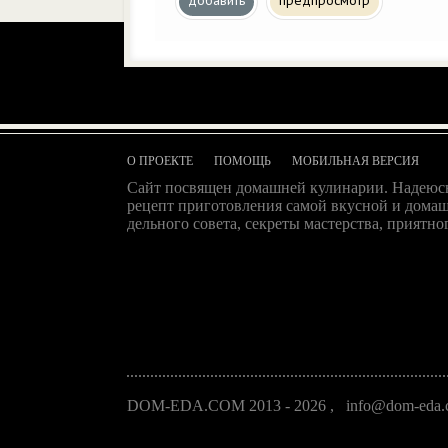
добавить
предпросмотр
О ПРОЕКТЕ
ПОМОЩЬ
МОБИЛЬНАЯ ВЕРСИЯ
Сайт посвящен домашней кулинарии. Надеюсь
рецепт приготовления самой вкусной и домаш
дельного совета, секреты мастерства, приятног
DOM-EDA.COM 2013 - 2026
,
info@dom-eda