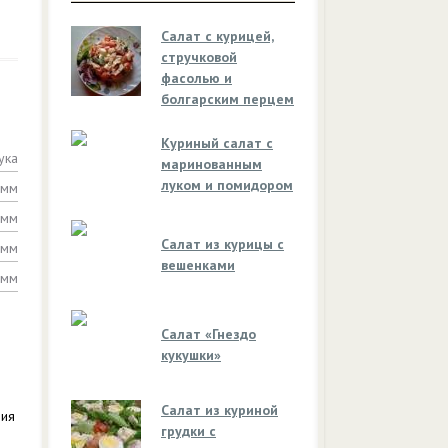
Салат с курицей,
стручковой
фасолью и
болгарским перцем
Куриный салат с
ука
маринованным
луком и помидором
амм
амм
Салат из курицы с
амм
вешенками
амм
Салат «Гнездо
кукушки»
Салат из куриной
ния
грудки с