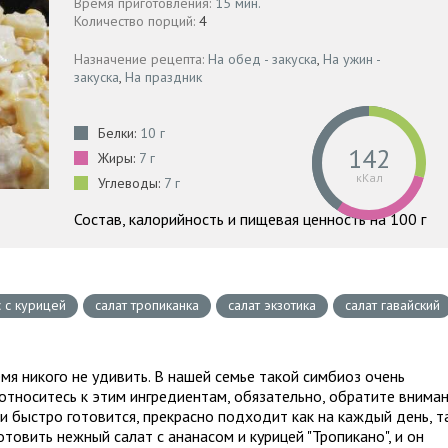
Время приготовления:
15 мин.
Количество порций:
4
Назначение рецепта:
На обед - закуска
,
На ужин -
закуска
,
На праздник
Белки:
10 г
142
Жиры:
7 г
кКал
Углеводы:
7 г
Состав, калорийность и пищевая ценность на 100 г
с с курицей
салат тропиканка
салат экзотика
салат гавайский
мя никого не удивить. В нашей семье такой симбиоз очень
относитесь к этим ингредиентам, обязательно, обратите внима
ми быстро готовится, прекрасно подходит как на каждый день, т
товить нежный салат с ананасом и курицей "Тропикано", и он