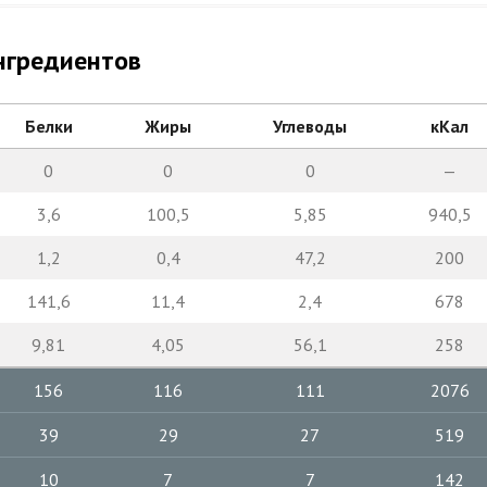
нгредиентов
Белки
Жиры
Углеводы
кКал
0
0
0
—
3,6
100,5
5,85
940,5
1,2
0,4
47,2
200
141,6
11,4
2,4
678
9,81
4,05
56,1
258
156
116
111
2076
39
29
27
519
10
7
7
142