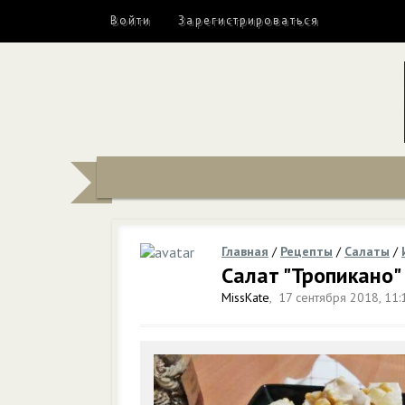
Войти
Зарегистрироваться
Главная
/
Рецепты
/
Салаты
/
Салат "Тропикано"
MissKate
,
17 сентября 2018, 11: