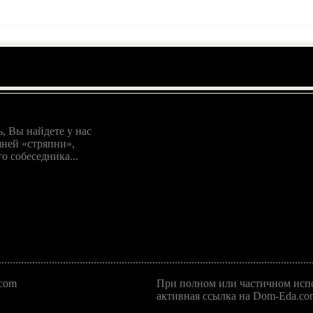
, Вы найдете у нас
ней «стряпни»,
о собеседника...
.com
При полном или частичном испо
активная ссылка на Dom-Eda.com