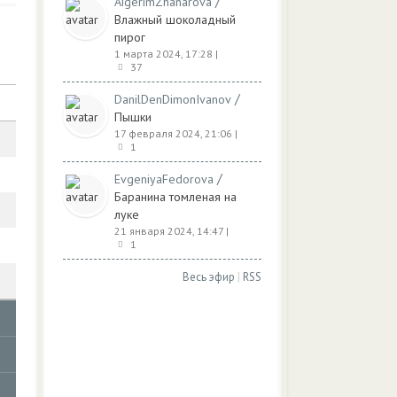
/
AigerimZhanarova
Влажный шоколадный
пирог
1 марта 2024, 17:28
|
37
/
DanilDenDimonIvanov
Пышки
17 февраля 2024, 21:06
|
1
/
EvgeniyaFedorova
Баранина томленая на
луке
21 января 2024, 14:47
|
1
Весь эфир
|
RSS