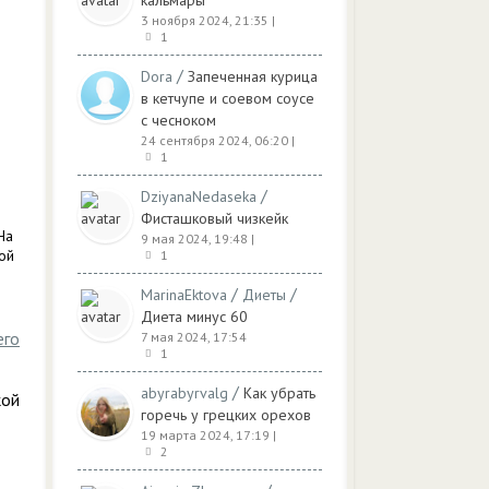
кальмары
3 ноября 2024, 21:35
|
1
/
Dora
Запеченная курица
в кетчупе и соевом соусе
с чесноком
24 сентября 2024, 06:20
|
1
/
DziyanaNedaseka
Фисташковый чизкейк
На
9 мая 2024, 19:48
|
ой
1
/
/
MarinaEktova
Диеты
Диета минус 60
его
7 мая 2024, 17:54
1
/
abyrabyrvalg
Как убрать
кой
горечь у грецких орехов
19 марта 2024, 17:19
|
2