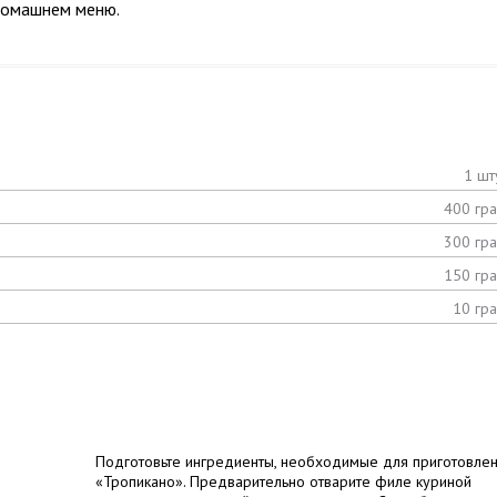
домашнем меню.
1 шт
400 гр
300 гр
150 гр
10 гр
Подготовьте ингредиенты, необходимые для приготовле
«Тропикано». Предварительно отварите филе куриной