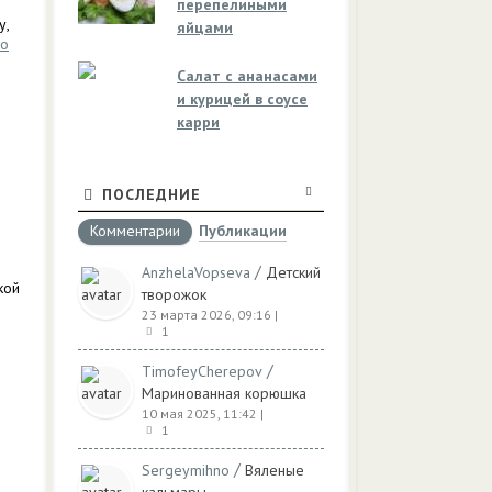
перепелиными
у,
яйцами
но
Салат с ананасами
и курицей в соусе
карри
ПОСЛЕДНИЕ
Комментарии
Публикации
/
AnzhelaVopseva
Детский
кой
творожок
23 марта 2026, 09:16
|
1
/
TimofeyCherepov
Маринованная корюшка
10 мая 2025, 11:42
|
1
/
Sergeymihno
Вяленые