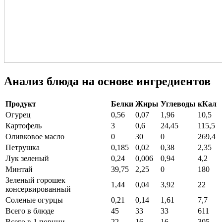
Анализ блюда на основе ингредиентов
Продукт
Белки
Жиры
Углеводы
кКал
Огурец
0,56
0,07
1,96
10,5
Картофель
3
0,6
24,45
115,5
Оливковое масло
0
30
0
269,4
Петрушка
0,185
0,02
0,38
2,35
Лук зеленый
0,24
0,006
0,94
4,2
Минтай
39,75
2,25
0
180
Зеленый горошек
1,44
0,04
3,92
22
консервированный
Соленые огурцы
0,21
0,14
1,61
7,7
Всего в блюде
45
33
33
611
Всего в 1 порции
22
16
16
305