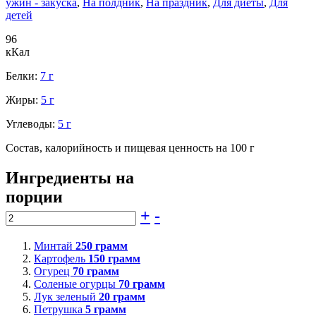
ужин - закуска
,
На полдник
,
На праздник
,
Для диеты
,
Для
детей
96
кКал
Белки:
7 г
Жиры:
5 г
Углеводы:
5 г
Состав, калорийность и пищевая ценность на 100 г
Ингредиенты на
порции
+
-
Минтай
250
грамм
Картофель
150
грамм
Огурец
70
грамм
Соленые огурцы
70
грамм
Лук зеленый
20
грамм
Петрушка
5
грамм