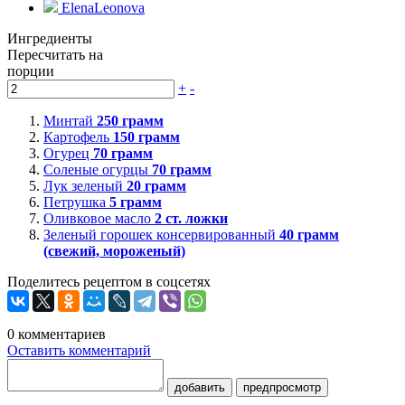
ElenaLeonova
Ингредиенты
Пересчитать на
порции
+
-
Минтай
250
грамм
Картофель
150
грамм
Огурец
70
грамм
Соленые огурцы
70
грамм
Лук зеленый
20
грамм
Петрушка
5
грамм
Оливковое масло
2
ст. ложки
Зеленый горошек консервированный
40
грамм
(свежий, мороженый)
Поделитесь рецептом в соцсетях
0
комментариев
Оставить комментарий
добавить
предпросмотр