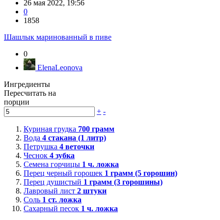
26 мая 2022, 19:56
0
1858
Шашлык маринованный в пиве
0
ElenaLeonova
Ингредиенты
Пересчитать на
порции
+
-
Куриная грудка
700
грамм
Вода
4
стакана (1 литр)
Петрушка
4
веточки
Чеснок
4
зубка
Семена горчицы
1
ч. ложка
Перец черный горошек
1
грамм (5 горошин)
Перец душистый
1
грамм (3 горошины)
Лавровый лист
2
штуки
Соль
1
ст. ложка
Сахарный песок
1
ч. ложка