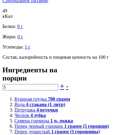
Специальное питание
49
кКал
Белки:
9 г
Жиры:
0 г
Углеводы:
1 г
Состав, калорийность и пищевая ценность на 100 г
Ингредиенты на
порции
+
-
Куриная грудка
700
грамм
Вода
4
стакана (1 литр)
Петрушка
4
веточки
Чеснок
4
зубка
Семена горчицы
1
ч. ложка
Перец черный горошек
1
грамм (5 горошин)
Перец душистый
1
грамм (3 горошины)