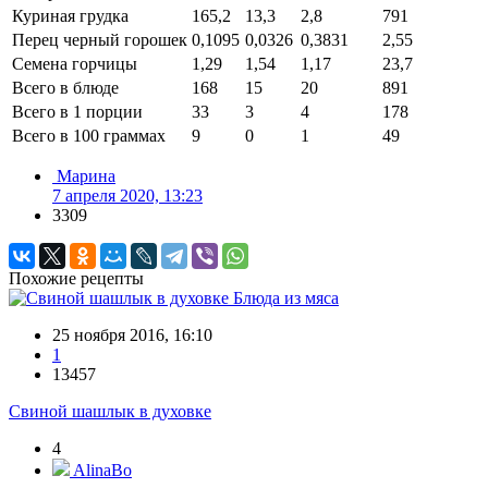
Куриная грудка
165,2
13,3
2,8
791
Перец черный горошек
0,1095
0,0326
0,3831
2,55
Семена горчицы
1,29
1,54
1,17
23,7
Всего в блюде
168
15
20
891
Всего в 1 порции
33
3
4
178
Всего в 100 граммах
9
0
1
49
Марина
7 апреля 2020, 13:23
3309
Похожие рецепты
Блюда из мяса
25 ноября 2016, 16:10
1
13457
Свиной шашлык в духовке
4
AlinaBo