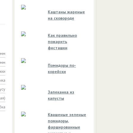
Каштаны жареные
на сковороде
Как правильно
пожарить
фисташки
амм
амм
Помидоры по-
жки
корейски
чка
усу
Запеканка из
ая)
капусты
бка
Квашеные зеленые
помидоры,
фаршированные