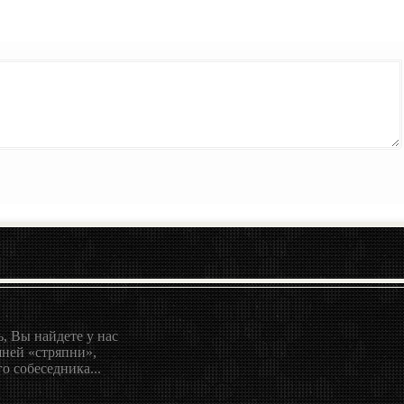
, Вы найдете у нас
ней «стряпни»,
о собеседника...