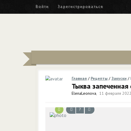
Войти
Зарегистрироваться
Главная
/
Рецепты
/
Закуски
/
Тыква запеченная
ElenaLeonova
,
11 февраля 2022
?