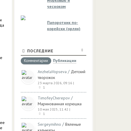
морковью и
чесноком
и
Папоротник по-
да
корейски (орляк)
ПОСЛЕДНИЕ
5
ще
Комментарии
Публикации
/
AnzhelaVopseva
Детский
творожок
23 марта 2026, 09:16
|
1
/
TimofeyCherepov
Маринованная корюшка
10 мая 2025, 11:42
|
1
 ее
/
Sergeymihno
Вяленые
се
кальмары