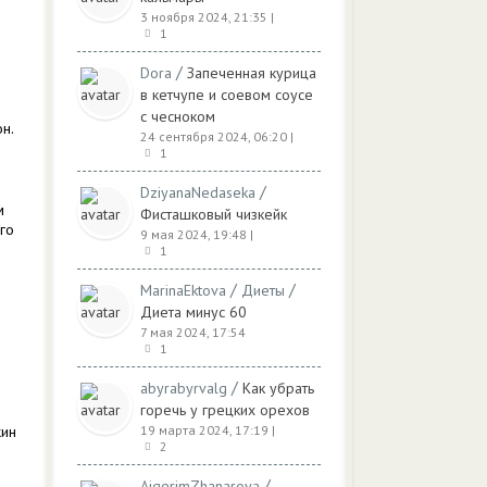
3 ноября 2024, 21:35
|
1
/
Dora
Запеченная курица
в кетчупе и соевом соусе
с чесноком
н.
24 сентября 2024, 06:20
|
1
/
DziyanaNedaseka
м
Фисташковый чизкейк
го
9 мая 2024, 19:48
|
1
/
/
MarinaEktova
Диеты
Диета минус 60
7 мая 2024, 17:54
1
/
abyrabyrvalg
Как убрать
горечь у грецких орехов
жин
19 марта 2024, 17:19
|
2
/
AigerimZhanarova