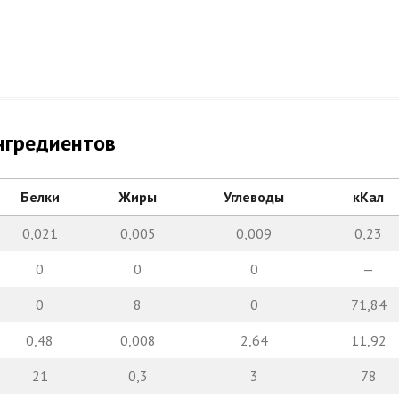
нгредиентов
Белки
Жиры
Углеводы
кКал
0,021
0,005
0,009
0,23
0
0
0
—
0
8
0
71,84
0,48
0,008
2,64
11,92
21
0,3
3
78