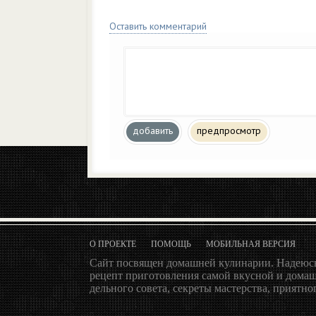
Оставить комментарий
добавить
предпросмотр
О ПРОЕКТЕ
ПОМОЩЬ
МОБИЛЬНАЯ ВЕРСИЯ
Сайт посвящен домашней кулинарии. Надеюсь
рецепт приготовления самой вкусной и домаш
дельного совета, секреты мастерства, приятног