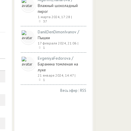
Влажный шоколадный
пирог
1 марта 2024, 17:28
|
37
/
DanilDenDimonIvanov
Пышки
17 февраля 2024, 21:06
|
1
/
EvgeniyaFedorova
Баранина томленая на
луке
21 января 2024, 14:47
|
1
Весь эфир
|
RSS