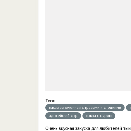
Теги:
тыква запеченная с травами и специями
адыгейский сыр
тыква с сыром
Очень вкусная закуска для любителей тык