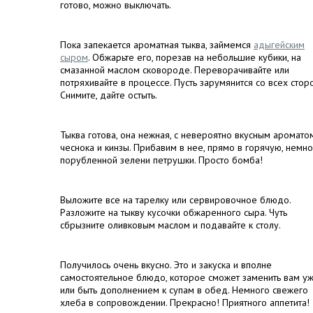
готово, можно выключать.
Пока запекается ароматная тыква, займемся
адыгейским
сыром
. Обжарьте его, порезав на небольшие кубики, на
смазанной маслом сковороде. Переворачивайте или
потряхивайте в процессе. Пусть зарумянится со всех сторо
Снимите, дайте остыть.
Тыква готова, она нежная, с невероятно вкусным аромато
чеснока и кинзы. Прибавим в нее, прямо в горячую, немно
порубленной зелени петрушки. Просто бомба!
Выложите все на тарелку или сервировочное блюдо.
Разложите на тыкву кусочки обжаренного сыра. Чуть
сбрызните оливковым маслом и подавайте к столу.
Получилось очень вкусно. Это и закуска и вполне
самостоятельное блюдо, которое сможет заменить вам у
или быть дополнением к супам в обед. Немного свежего
хлеба в сопровождении. Прекрасно! Приятного аппетита!