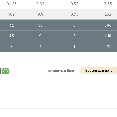
0,185
0,02
0,38
2,35
9,9
9,9
0,75
132
31
18
6
296
15
9
3
148
8
4
1
79
Версия для печати
вставить в блог