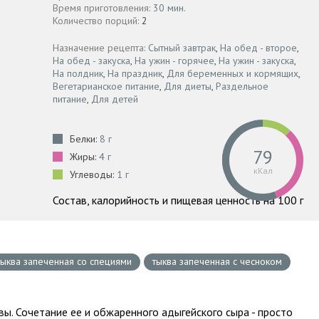
Время приготовления:
30 мин.
Количество порций:
2
Назначение рецепта:
Сытный завтрак
,
На обед - второе
,
На обед - закуска
,
На ужин - горячее
,
На ужин - закуска
,
На полдник
,
На праздник
,
Для беременных и кормящих
,
Вегетарианское питание
,
Для диеты
,
Раздельное
питание
,
Для детей
Белки:
8 г
79
Жиры:
4 г
кКал
Углеводы:
1 г
Состав, калорийность и пищевая ценность на 100 г
тыква запеченная со специями
тыква запеченная с чесноком
вы. Сочетание ее и обжаренного адыгейского сыра - просто