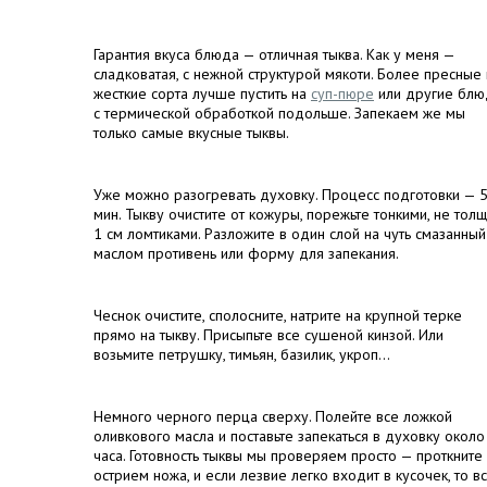
Гарантия вкуса блюда — отличная тыква. Как у меня —
сладковатая, с нежной структурой мякоти. Более пресные 
жесткие сорта лучше пустить на
суп-пюре
или другие блю
с термической обработкой подольше. Запекаем же мы
только самые вкусные тыквы.
Уже можно разогревать духовку. Процесс подготовки — 
мин. Тыкву очистите от кожуры, порежьте тонкими, не тол
1 см ломтиками. Разложите в один слой на чуть смазанный
маслом противень или форму для запекания.
Чеснок очистите, сполосните, натрите на крупной терке
прямо на тыкву. Присыпьте все сушеной кинзой. Или
возьмите петрушку, тимьян, базилик, укроп...
Немного черного перца сверху. Полейте все ложкой
оливкового масла и поставьте запекаться в духовку около
часа. Готовность тыквы мы проверяем просто — проткните
острием ножа, и если лезвие легко входит в кусочек, то в