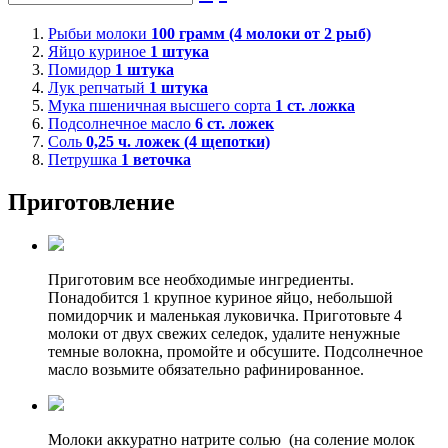
Рыбьи молоки
100
грамм (4 молоки от 2 рыб)
Яйцо куриное
1
штука
Помидор
1
штука
Лук репчатый
1
штука
Мука пшеничная высшего сорта
1
ст. ложка
Подсолнечное масло
6
ст. ложек
Соль
0,25
ч. ложек (4 щепотки)
Петрушка
1
веточка
Приготовление
Приготовим все необходимые ингредиенты.
Понадобится 1 крупное куриное яйцо, небольшой
помидорчик и маленькая луковичка. Приготовьте 4
молоки от двух свежих селедок, удалите ненужные
темные волокна, промойте и обсушите. Подсолнечное
масло возьмите обязательно рафинированное.
Молоки аккуратно натрите солью (на соление молок