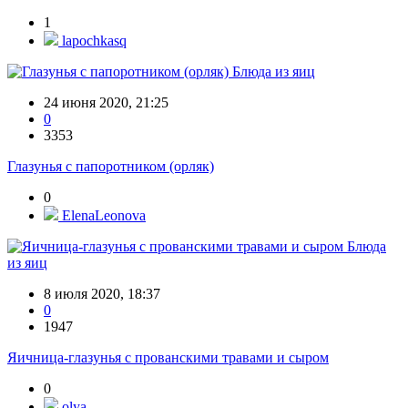
1
lapochkasq
Блюда из яиц
24 июня 2020, 21:25
0
3353
Глазунья с папоротником (орляк)
0
ElenaLeonova
Блюда
из яиц
8 июля 2020, 18:37
0
1947
Яичница-глазунья с прованскими травами и сыром
0
olya