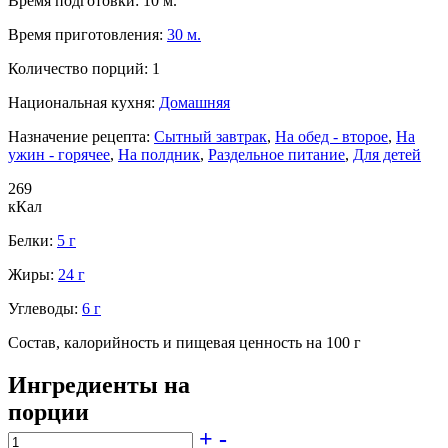
Время подготовки:
10 м.
Время приготовления:
30 м.
Количество порций:
1
Национальная кухня:
Домашняя
Назначение рецепта:
Сытный завтрак
,
На обед - второе
,
На
ужин - горячее
,
На полдник
,
Раздельное питание
,
Для детей
269
кКал
Белки:
5 г
Жиры:
24 г
Углеводы:
6 г
Состав, калорийность и пищевая ценность на 100 г
Ингредиенты на
порции
+
-