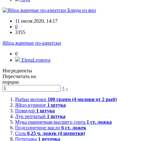
Блюда из яиц
11 июля 2020, 14:17
0
3355
Яйца жареные по-азиатски
0
ElenaLeonova
Ингредиенты
Пересчитать на
порции
+
-
Рыбьи молоки
100
грамм (4 молоки от 2 рыб)
Яйцо куриное
1
штука
Помидор
1
штука
Лук репчатый
1
штука
Мука пшеничная высшего сорта
1
ст. ложка
Подсолнечное масло
6
ст. ложек
Соль
0,25
ч. ложек (4 щепотки)
Петрушка
1
веточка