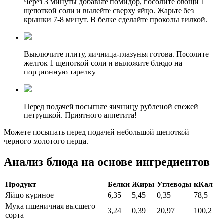
Через 3 минуты добавьте помидор, посолите овощи 1
щепоткой соли и вылейте сверху яйцо. Жарьте без
крышки 7-8 минут. В белке сделайте проколы вилкой.
Выключите плиту, яичница-глазунья готова. Посолите
желток 1 щепоткой соли и выложите блюдо на
порционную тарелку.
Перед подачей посыпьте яичницу рубленой свежей
петрушкой. Приятного аппетита!
Можете посыпать перед подачей небольшой щепоткой
черного молотого перца.
Анализ блюда на основе ингредиентов
Продукт
Белки
Жиры
Углеводы
кКал
Яйцо куриное
6,35
5,45
0,35
78,5
Мука пшеничная высшего
3,24
0,39
20,97
100,2
сорта