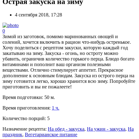
Острая закуска на зиму
4 сентября 2018, 17:28
0
Зимой из заготовок, помимо маринованных овощей и
солений, хочется включить в рацион что-нибудь остренькое.
Хочу поделиться с рецептом закуски, которую каждый год
закатываю на зиму. Закуска - огонь, но остроту можно
убавить, ограничив количество горького перца. Блюдо богато
витаминами и пополнит ваш организм полезными
веществами. Отлично стимулирует аппетит. Прекрасное
дополнение к основным блюдам. Закуска из острого перца на
зиму готовится легко, хорошо хранится всю зиму. Попробуйте
приготовить и вы не пожалеете!
Время подготовки:
50 м.
Время приготовления:
1 ч.
Количество порций:
5
Назначение рецепта:
На обед - закуска
,
На ужин - закуска
,
На
праздник
,
Вегетарианское питание