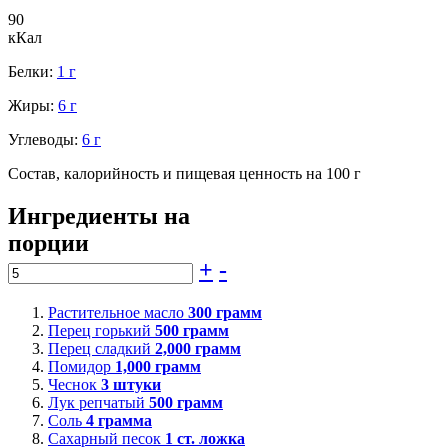
90
кКал
Белки:
1 г
Жиры:
6 г
Углеводы:
6 г
Состав, калорийность и пищевая ценность на 100 г
Ингредиенты на
порции
+
-
Растительное масло
300
грамм
Перец горький
500
грамм
Перец сладкий
2,000
грамм
Помидор
1,000
грамм
Чеснок
3
штуки
Лук репчатый
500
грамм
Соль
4
грамма
Сахарный песок
1
ст. ложка