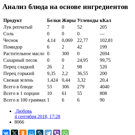
Анализ блюда на основе ингредиентов
Продукт
Белки
Жиры
Углеводы
кКал
Лук репчатый
7
0
52
205
Соль
0
0
0
—
Чеснок
4,14
0,069
22,77
102,81
Помидор
6
2
42
199
Растительное масло
0
300
0
2694
Сахарный песок
0
0
24,95
99,75
Перец сладкий
26
2
98
520
Перец горький
9,35
2,2
36,55
200
Свежая зелень
1,424
0,44
3,32
20,4
Всего в блюде
53
306
279
4040
Всего в 1 порции
10
61
55
808
Всего в 100 граммах
1
6
6
90
Любовь
4 сентября 2018, 17:28
8066