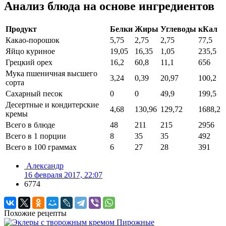
Анализ блюда на основе ингредиентов
Продукт
Белки
Жиры
Углеводы
кКал
Какао-порошок
5,75
2,75
2,75
77,5
Яйцо куриное
19,05
16,35
1,05
235,5
Грецкий орех
16,2
60,8
11,1
656
Мука пшеничная высшего
3,24
0,39
20,97
100,2
сорта
Сахарный песок
0
0
49,9
199,5
Десертные и кондитерские
4,68
130,96
129,72
1688,2
кремы
Всего в блюде
48
211
215
2956
Всего в 1 порции
8
35
35
492
Всего в 100 граммах
6
27
28
391
Александр
16 февраля 2017, 22:07
6774
Похожие рецепты
Пирожные