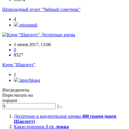
Шоколадный рулет "Чайный советник"
4
missnatali
Десертные крема
1 июня 2017, 13:06
0
8527
Крем "Шарлотт"
1
lapochkasq
Ингредиенты
Пересчитать на
порции
+
-
Десертные и кондитерские кремы
400
грамм (крем
Шарлотт)
Какао-порошок
1
ст. ложка