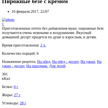
Пирожные безе с кремом
16 февраля 2017, 22:07
1
Приготовленные почти без добавления муки, пирожные безе
получаются очень нежными и воздушными. Вкусный
домашний десерт придется по душе и взрослым, и детям.
Время приготовления:
2 ч.
Количество порций:
6
Назначение рецепта:
На обед
,
На обед - десерт
,
На ужин
,
На
ужин - десерт
,
На праздник
,
Для детей
391
кКал
Белки:
6 г
Жиры:
27 г
Углеводы:
28 г