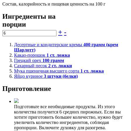
Состав, калорийность и пищевая ценность на 100 г
Ингредиенты на
порции
+
-
Десертные и кондитерские кремы
400
грамм (крем
Шарлотт)
Какао-порошок
1
ст. ложка
Грецкий орех
100
грамм
Сахарный песок
2
ст. ложки
Мука пшеничная высшего сорта
1
ст. ложка
Яйцо куриное
3
штуки (белки)
Приготовление
Подготовьте все необходимые продукты. Из этого
количества получится 6 средних пирожных. Если вы
хотите приготовить большее количество, нужно будет
увеличить количество ингредиентов, соблюдая
пропорции. Включите духовку для разогрева.