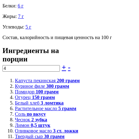
Белки:
6 г
Жиры:
7 г
Углеводы:
5 г
Состав, калорийность и пищевая ценность на 100 г
Ингредиенты на
порции
+
-
Капуста пекинская
200
грамм
Куриное филе
300
грамм
Помидор
100
грамм
Огурец
150
грамм
Белый хлеб
3
ломтика
Растительное масло
5
грамм
Соль
по вкусу
Чеснок
2
зубка
Лимон
0,5
штук
Оливковое масло
3
ст. ложки
Твердый сыр
30
грамм