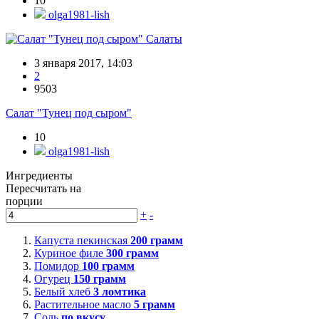
10
olga1981-lish
Салаты
3 января 2017, 14:03
2
9503
Салат "Тунец под сыром"
10
olga1981-lish
Ингредиенты
Пересчитать на
порции
+
-
Капуста пекинская
200
грамм
Куриное филе
300
грамм
Помидор
100
грамм
Огурец
150
грамм
Белый хлеб
3
ломтика
Растительное масло
5
грамм
Соль
по вкусу