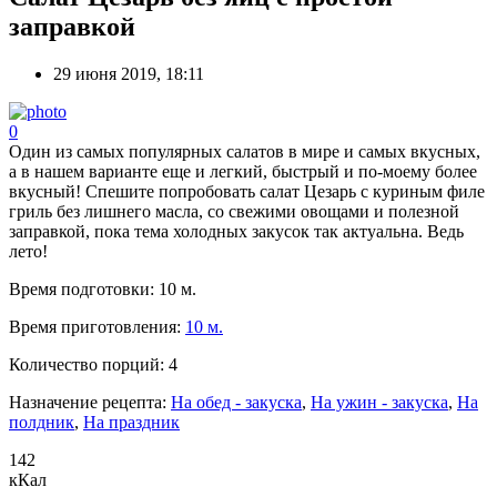
заправкой
29 июня 2019, 18:11
0
Один из самых популярных салатов в мире и самых вкусных,
а в нашем варианте еще и легкий, быстрый и по-моему более
вкусный! Спешите попробовать салат Цезарь с куриным филе
гриль без лишнего масла, со свежими овощами и полезной
заправкой, пока тема холодных закусок так актуальна. Ведь
лето!
Время подготовки:
10 м.
Время приготовления:
10 м.
Количество порций:
4
Назначение рецепта:
На обед - закуска
,
На ужин - закуска
,
На
полдник
,
На праздник
142
кКал