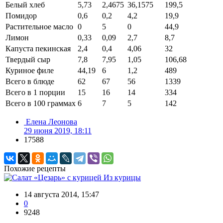
Белый хлеб
5,73
2,4675
36,1575
199,5
Помидор
0,6
0,2
4,2
19,9
Растительное масло
0
5
0
44,9
Лимон
0,33
0,09
2,7
8,7
Капуста пекинская
2,4
0,4
4,06
32
Твердый сыр
7,8
7,95
1,05
106,68
Куриное филе
44,19
6
1,2
489
Всего в блюде
62
67
56
1339
Всего в 1 порции
15
16
14
334
Всего в 100 граммах
6
7
5
142
Елена Леонова
29 июня 2019, 18:11
17588
Похожие рецепты
Из курицы
14 августа 2014, 15:47
0
9248