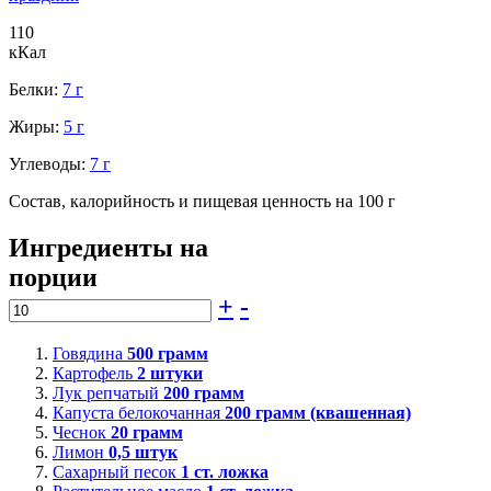
110
кКал
Белки:
7 г
Жиры:
5 г
Углеводы:
7 г
Состав, калорийность и пищевая ценность на 100 г
Ингредиенты на
порции
+
-
Говядина
500
грамм
Картофель
2
штуки
Лук репчатый
200
грамм
Капуста белокочанная
200
грамм (квашенная)
Чеснок
20
грамм
Лимон
0,5
штук
Сахарный песок
1
ст. ложка