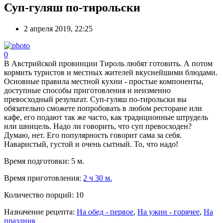
Суп-гуляш по-тирольски
2 апреля 2019, 22:25
0
В Австрийской провинции Тироль любят готовить. А потом
кормить туристов и местных жителей вкуснейшими блюдами.
Основные правила местной кухни - простые компоненты,
доступные способы приготовления и неизменно
превосходный результат. Суп-гуляш по-тирольски вы
обязательно сможете попробовать в любом ресторане или
кафе, его подают так же часто, как традиционные штрудель
или шницель. Надо ли говорить, что суп превосходен?
Думаю, нет. Его популярность говорит сама за себя.
Наваристый, густой и очень сытный. То, что надо!
Время подготовки:
5 м.
Время приготовления:
2 ч 30 м.
Количество порций:
10
Назначение рецепта:
На обед - первое
,
На ужин - горячее
,
На
праздник