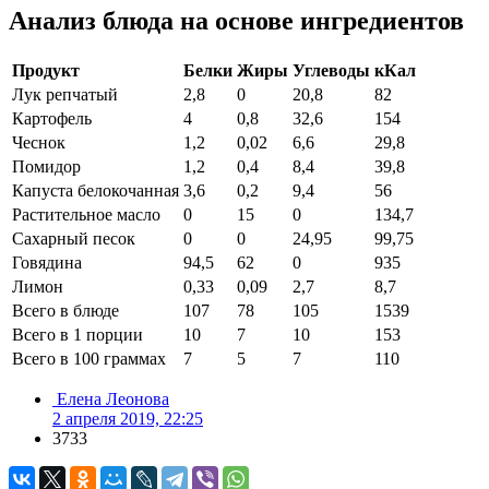
Анализ блюда на основе ингредиентов
Продукт
Белки
Жиры
Углеводы
кКал
Лук репчатый
2,8
0
20,8
82
Картофель
4
0,8
32,6
154
Чеснок
1,2
0,02
6,6
29,8
Помидор
1,2
0,4
8,4
39,8
Капуста белокочанная
3,6
0,2
9,4
56
Растительное масло
0
15
0
134,7
Сахарный песок
0
0
24,95
99,75
Говядина
94,5
62
0
935
Лимон
0,33
0,09
2,7
8,7
Всего в блюде
107
78
105
1539
Всего в 1 порции
10
7
10
153
Всего в 100 граммах
7
5
7
110
Елена Леонова
2 апреля 2019, 22:25
3733