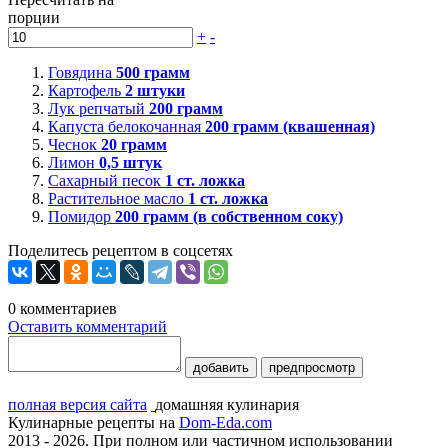
порции
+
-
Говядина
500
грамм
Картофель
2
штуки
Лук репчатый
200
грамм
Капуста белокочанная
200
грамм (квашенная)
Чеснок
20
грамм
Лимон
0,5
штук
Сахарный песок
1
ст. ложка
Растительное масло
1
ст. ложка
Помидор
200
грамм (в собственном соку)
Поделитесь рецептом в соцсетях
0
комментариев
Оставить комментарий
добавить
предпросмотр
полная версия сайта
домашняя кулинария
Кулинарные рецепты на
Dom-Eda.com
2013 - 2026. При полном или частичном использовании