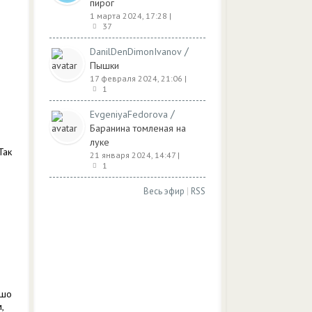
пирог
1 марта 2024, 17:28
|
37
/
DanilDenDimonIvanov
Пышки
17 февраля 2024, 21:06
|
1
/
EvgeniyaFedorova
Баранина томленая на
луке
Так
21 января 2024, 14:47
|
1
Весь эфир
|
RSS
ошо
,