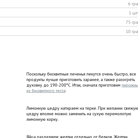
6 гр
1 шт
75 гр
10 гр
Поскольку бисквитные печенья пекутся очень быстро, все
продукты лучше приготовить заранее, а также разогреть
духовку до 190-200°C. Итак, сначала приготовим
пирожн
из бисквитного теста
:
Лимонную цедру натираем на терке. При желании свежу
цедру вполне можно заменить на сухую перемолотую
лимонную корку.
Яйца разделяем: желтки отдельно от белков. Желтки