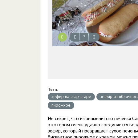
?
Теги:
зефир на агар-агаре
зефир из яблочног
пирожное
Не секрет, что из знаменитого печенья С
в котором очень удачно соединяется воз
зефир, который превращает сухое печенье
бисквитное пирожное с кремом можно приг