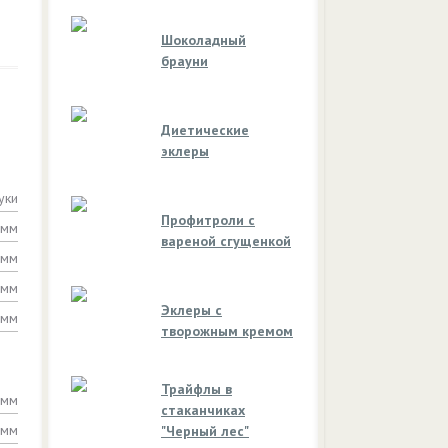
Шоколадный
брауни
Диетические
эклеры
уки
Профитроли с
амм
вареной сгущенкой
амм
амм
Эклеры с
амм
творожным кремом
Трайфлы в
амм
стаканчиках
амм
"Черный лес"