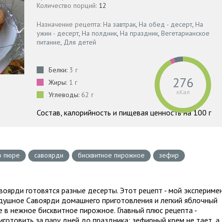
Количество порций:
12
Назначение рецепта:
На завтрак
,
На обед - десерт
,
На
ужин - десерт
,
На полдник
,
На праздник
,
Вегетарианское
питание
,
Для детей
Белки:
3 г
276
Жиры:
1 г
кКал
Углеводы:
62 г
Состав, калорийность и пищевая ценность на 100 г
о пюре
савоярди
бисквитное пирожное
зефир
авоярди готовятся разные десерты. Этот рецепт - мой экспериме
душное Савоярди домашнего приготовления и легкий яблочный
 в нежное бисквитное пирожное. Главный плюс рецепта -
отовить за пару дней до праздника: зефирный крем не тает, а