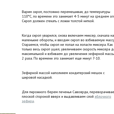
Варим сироп, постоянно перемешивая, до температуры
110°C, по времени это занимает 4-5 минут на среднем ог
Сироп должен стекать с ложки толстой ниткой.
Когда сироп уварился, снова включаем миксер, сначала на
маленькие обороты, и вводим сироп во взбиваемую массу
Стараемся, чтобы сироп не попал на лопасти миксера. Как
только весь сироп ушел, увеличиваем скорость миксера д
максимальной и взбиваем до увеличения зефирной массы
2 раза. По времени это занимает еще минут 7-10.
Зефирной массой наполняем кондитерский мешок с
шировой насадкой.
Для пирожного берем печенья Савоярди, переворачива
плоской стороной вверх и выдавливаем слой
яблочного
зефира
.