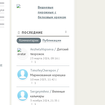
амм
Вишневые
ука
пирожные с
амм
белковым кремом
амм
ПОСЛЕДНИЕ
Комментарии
Публикации
/
AnzhelaVopseva
Детский
творожок
23 марта 2026, 09:16
|
1
ые
/
TimofeyCherepov
Маринованная корюшка
10 мая 2025, 11:42
|
ю
1
/
Sergeymihno
Вяленые
кальмары
3 ноября 2024, 21:35
|
1