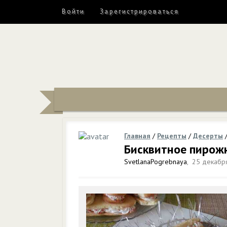
Войти
Зарегистрироваться
Главная
/
Рецепты
/
Десерты
Бисквитное пирож
SvetlanaPogrebnaya
,
25 декабря