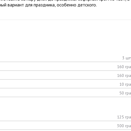
ный вариант для праздника, особенно детского.
3 шт
160 гр
160 гр
10 гр
50 гр
125 гр
300 гр