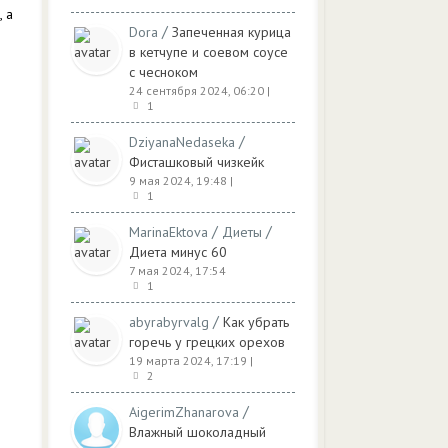
 а
/
Dora
Запеченная курица
в кетчупе и соевом соусе
с чесноком
24 сентября 2024, 06:20
|
1
/
DziyanaNedaseka
Фисташковый чизкейк
9 мая 2024, 19:48
|
1
/
/
MarinaEktova
Диеты
Диета минус 60
7 мая 2024, 17:54
1
/
abyrabyrvalg
Как убрать
горечь у грецких орехов
19 марта 2024, 17:19
|
2
/
AigerimZhanarova
Влажный шоколадный