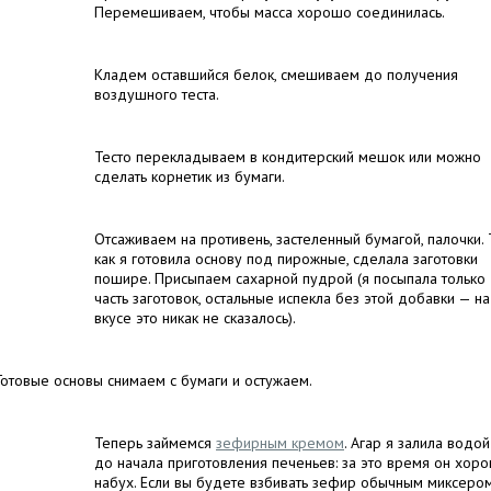
Перемешиваем, чтобы масса хорошо соединилась.
Кладем оставшийся белок, смешиваем до получения
воздушного теста.
Тесто перекладываем в кондитерский мешок или можно
сделать корнетик из бумаги.
Отсаживаем на противень, застеленный бумагой, палочки. 
как я готовила основу под пирожные, сделала заготовки
пошире. Присыпаем сахарной пудрой (я посыпала только
часть заготовок, остальные испекла без этой добавки — на
вкусе это никак не сказалось).
Готовые основы снимаем с бумаги и остужаем.
Теперь займемся
зефирным кремом
. Агар я залила водой
до начала приготовления печеньев: за это время он хор
набух. Если вы будете взбивать зефир обычным миксером