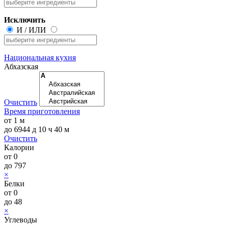
Исключить
И
/
ИЛИ
Национальная кухня
Абхазская
Очистить
Время приготовления
от
1 м
до
6944 д 10 ч 40 м
Очистить
Калории
от
0
до
797
×
Белки
от
0
до
48
×
Углеводы