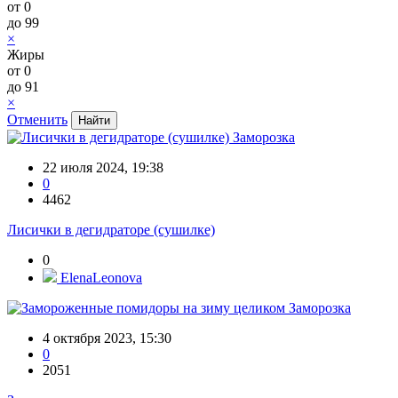
от
0
до
99
×
Жиры
от
0
до
91
×
Отменить
Заморозка
22 июля 2024, 19:38
0
4462
Лисички в дегидраторе (сушилке)
0
ElenaLeonova
Заморозка
4 октября 2023, 15:30
0
2051