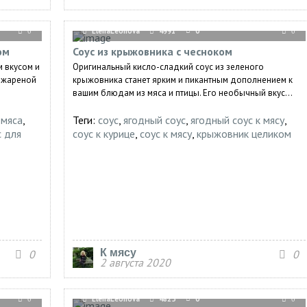
ElenaLeonova
4991
0
0
0
ом
Соус из крыжовника с чесноком
м вкусом и
Оригинальный кисло-сладкий соус из зеленого
к жареной
крыжовника станет ярким и пикантным дополнением к
вашим блюдам из мяса и птицы. Его необычный вкус...
 мяса
,
Теги:
соус
,
ягодный соус
,
ягодный соус к мясу
,
с для
соус к курице
,
соус к мясу
,
крыжовник целиком
К мясу
0
0
2 августа 2020
ElenaLeonova
4825
0
0
0