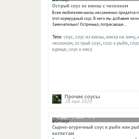
Острый соус из кинзы с чесноком
Всем любителям кинзы несомненно придется п
этот изумрудный соус. В него мы добавим чесно
Замечательно! Остренько, потрясающе...
Теги:
соус
,
соус из кинзы
,
кинза на зиму
,
чесноком
,
острый соус
,
соус к рыбе
,
соус
курице
,
соус к мясу
Прочие соусы
28 мая 2020
olya
2635
0
Сырно-огуречный соус к рыбе или р
котлетам