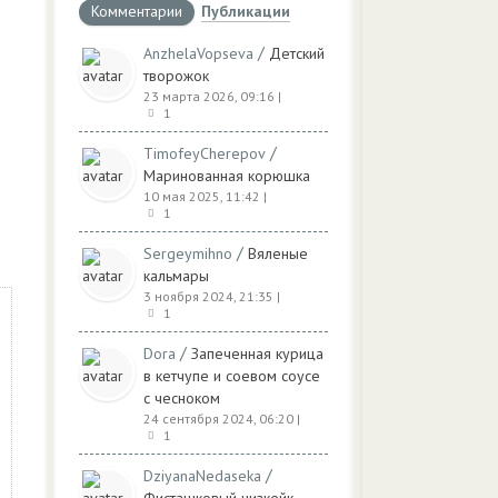
Комментарии
Публикации
/
AnzhelaVopseva
Детский
творожок
23 марта 2026, 09:16
|
1
/
TimofeyCherepov
Маринованная корюшка
10 мая 2025, 11:42
|
1
/
Sergeymihno
Вяленые
кальмары
3 ноября 2024, 21:35
|
1
/
Dora
Запеченная курица
в кетчупе и соевом соусе
с чесноком
24 сентября 2024, 06:20
|
1
/
DziyanaNedaseka