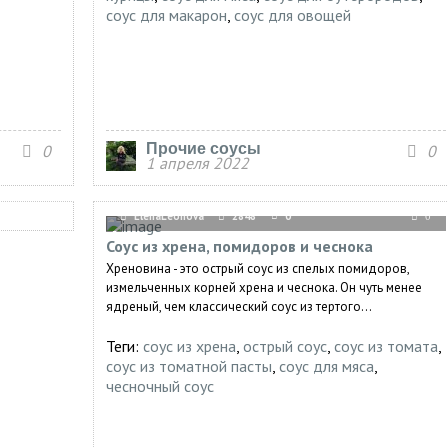
соус для макарон
,
соус для овощей
Прочие соусы
0
0
1 апреля 2022
ElenaLeonova
2848
0
0
Соус из хрена, помидоров и чеснока
Хреновина - это острый соус из спелых помидоров,
измельченных корней хрена и чеснока. Он чуть менее
ядреный, чем классический соус из тертого...
Теги:
соус из хрена
,
острый соус
,
соус из томата
,
соус из томатной пасты
,
соус для мяса
,
чесночный соус