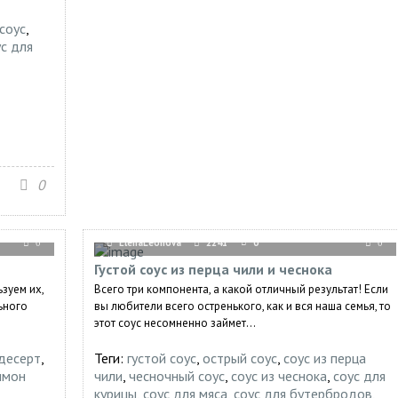
соус
,
ус для
0
ElenaLeonova
2241
0
0
0
Густой соус из перца чили и чеснока
зуем их,
Всего три компонента, а какой отличный результат! Если
ьного
вы любители всего остренького, как и вся наша семья, то
этот соус несомненно займет...
десерт
,
Теги:
густой соус
,
острый соус
,
соус из перца
имон
чили
,
чесночный соус
,
соус из чеснока
,
соус для
курицы
,
соус для мяса
,
соус для бутербродов
,