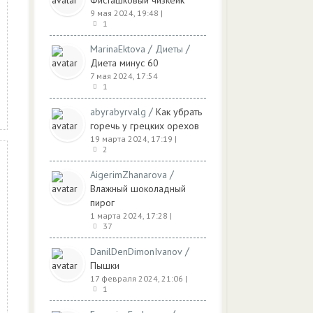
Фисташковый чизкейк
9 мая 2024, 19:48
|
1
/
/
MarinaEktova
Диеты
Диета минус 60
7 мая 2024, 17:54
1
/
abyrabyrvalg
Как убрать
горечь у грецких орехов
19 марта 2024, 17:19
|
2
/
AigerimZhanarova
Влажный шоколадный
пирог
1 марта 2024, 17:28
|
37
/
DanilDenDimonIvanov
Пышки
17 февраля 2024, 21:06
|
1