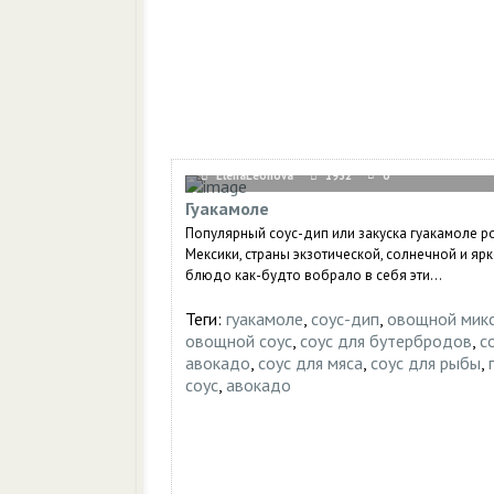
ElenaLeonova
1932
0
Гуакамоле
Популярный соус-дип или закуска гуакамоле р
Мексики, страны экзотической, солнечной и ярк
блюдо как-будто вобрало в себя эти...
Теги:
гуакамоле
,
соус-дип
,
овощной мик
овощной соус
,
соус для бутербродов
,
с
авокадо
,
соус для мяса
,
соус для рыбы
,
соус
,
авокадо