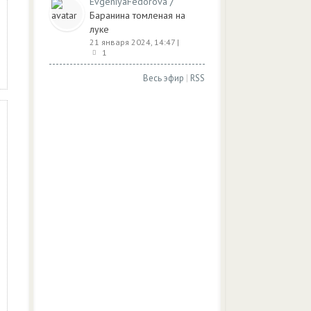
/
EvgeniyaFedorova
Баранина томленая на
луке
21 января 2024, 14:47
|
1
Весь эфир
|
RSS