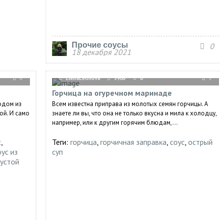
Прочие соусы
0
18 декабря 2021
ElenaLeonova
3906
0
0
1
Горчица на огуречном маринаде
одом из
Всем известна приправа из молотых семян горчицы. А
ой. И само
знаете ли вы, что она не только вкусна и мила к холодцу,
например, или к другим горячим блюдам,...
с
,
Теги:
горчица
,
горчичная заправка
,
соус
,
острый
оус из
суп
густой