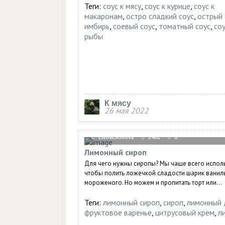
Теги:
соус к мясу
,
соус к курице
,
соус к
макаронам
,
остро сладкий соус
,
острый 
имбирь
,
соевый соус
,
томатный соус
,
со
рыбы
К мясу
26 мая 2022
ElenaLeonova
2402
0
Лимонный сироп
Для чего нужны сиропы? Мы чаще всего исполь
чтобы полить ложечкой сладости шарик ванил
мороженого. Но можем и пропитать торт или...
Теги:
лимонный сироп
,
сироп
,
лимонный 
фруктовое варенье
,
цитрусовый крем
,
л