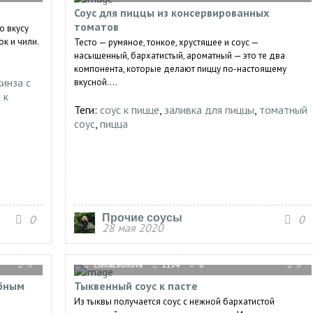
Соус для пиццы из консервированных
томатов
о вкусу
к и чили.
Тесто — румяное, тонкое, хрустящее и соус —
насыщенный, бархатистый, ароматный — это те два
компонента, которые делают пиццу по-настоящему
кинза с
вкусной....
 к
Теги:
соус к пицце
,
заливка для пиццы
,
томатный
соус
,
пицца
Прочие соусы
0
0
28 мая 2020
ElenaLeonova
2134
0
0
0
ыбным
Тыквенный соус к пасте
Из тыквы получается соус с нежной бархатистой