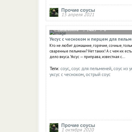
Прочие соусы
15 апреля 2021
ElenaLeonova
24085
0
Уксус с чесноком и перцем для пель
Кто не любит домашние, горячие, сочные, толь
сваренные пельмени? Нет таких! А с чем их есть
дело вкуса. Уксус — приправа, известная с...
Теги:
соус
,
соус для пельменей
,
соус из у
уксус с чесноком
,
острый соус
Прочие соусы
1 октября 2020