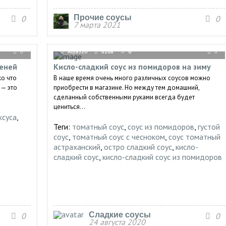
Прочие соусы
0
0
7 марта 2021
Alya320
6208
0
0
0
меней
Кисло-сладкий соус из помидоров на зиму
ко что
В наше время очень много различных соусов можно
 — это
приобрести в магазине. Но между тем домашний,
сделанный собственными руками всегда будет
цениться...
ксуса
,
Теги:
томатный соус
,
соус из помидоров
,
густой
соус
,
томатный соус с чесноком
,
соус томатный
астраханский
,
остро сладкий соус
,
кисло-
сладкий соус
,
кисло-сладкий соус из помидоров
Сладкие соусы
0
0
24 августа 2020