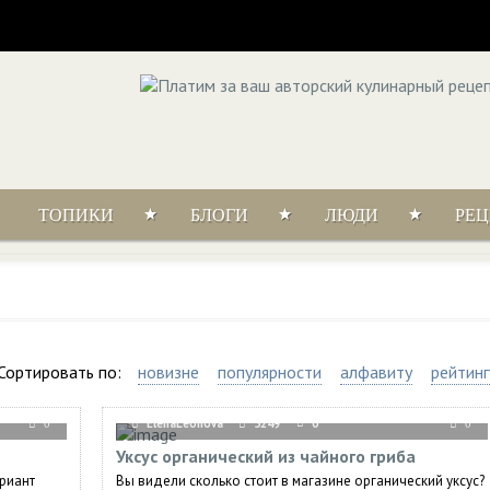
ТОПИКИ
БЛОГИ
ЛЮДИ
РЕ
Сортировать по:
новизне
популярности
алфавиту
рейтинг
ElenaLeonova
5249
0
0
0
Уксус органический из чайного гриба
риант
Вы видели сколько стоит в магазине органический уксус?