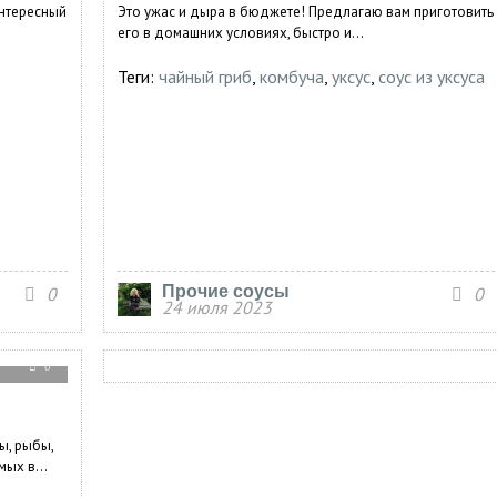
Интересный
Это ужас и дыра в бюджете! Предлагаю вам приготовить
его в домашних условиях, быстро и...
Теги:
чайный гриб
,
комбуча
,
уксус
,
соус из уксуса
Прочие соусы
0
0
24 июля 2023
0
ы, рыбы,
ых в...