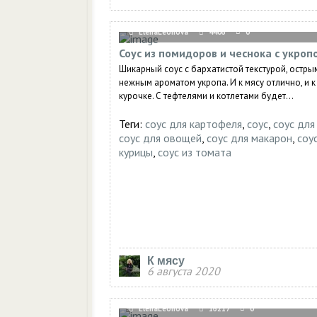
ElenaLeonova
4406
0
Соус из помидоров и чеснока с укроп
Шикарный соус с бархатистой текстурой, остры
нежным ароматом укропа. И к мясу отлично, и 
курочке. С тефтелями и котлетами будет...
Теги:
соус для картофеля
,
соус
,
соус для
соус для овощей
,
соус для макарон
,
соу
курицы
,
соус из томата
К мясу
6 августа 2020
ElenaLeonova
16217
0