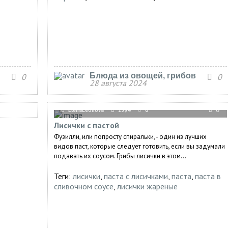
Блюда из овощей, грибов
0
0
28 августа 2024
ElenaLeonova
1394
0
0
Лисички с пастой
Фузилли, или попросту спиральки, - один из лучших
видов паст, которые следует готовить, если вы задумали
подавать их соусом. Грибы лисички в этом...
Теги:
лисички
,
паста с лисичками
,
паста
,
паста в
сливочном соусе
,
лисички жареные