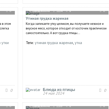
0
ElenaLeonova
1124
0
0
Утиная грудка жареная
а в этом
Когда запекаете утку целиком, вы получаете нежное и
слегка
вкусное мясо, которое отходит от косточек практически
самостоятельно. А вот грудка птицы...
 утки
Теги:
утиная грудка жареная
,
утка
Блюда из птицы
0
0
24 мая 2024
0
ElenaLeonova
2539
0
0