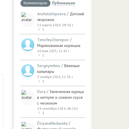
Комментарии
Публикации
/
AnzhelaVopseva
Детский
творожок
23 марта 2026, 09:16
|
1
/
TimofeyCherepov
Маринованная корюшка
10 мая 2025, 11:42
|
1
/
Sergeymihno
Вяленые
кальмары
3 ноября 2024, 21:35
|
1
/
Dora
Запеченная курица
в кетчупе и соевом соусе
с чесноком
24 сентября 2024, 06:20
|
1
/
DziyanaNedaseka