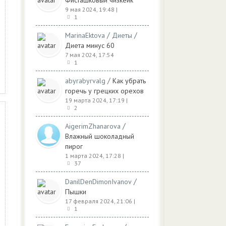
Фисташковый чизкейк
9 мая 2024, 19:48
|
1
/
/
MarinaEktova
Диеты
Диета минус 60
7 мая 2024, 17:54
1
/
abyrabyrvalg
Как убрать
горечь у грецких орехов
19 марта 2024, 17:19
|
2
/
AigerimZhanarova
Влажный шоколадный
пирог
1 марта 2024, 17:28
|
37
/
DanilDenDimonIvanov
Пышки
17 февраля 2024, 21:06
|
1