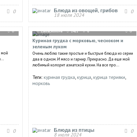
Блюда из овощей, грибов
0
0
18 июля 2024
0
ElenaLeonova
1411
0
0
Куриная грудка с морковью, чесноком и
зеленым луком
я мой
Очень люблю такие простые и быстрые блюда из серии
...
два в одном. И мясо и гарнир. Прекрасно. Да еще мой
любимый колорит азиатской кухни. На все про...
Теги:
куриная грудка
,
курица
,
курица терияки
,
морковь
Блюда из птицы
0
0
8 июля 2024