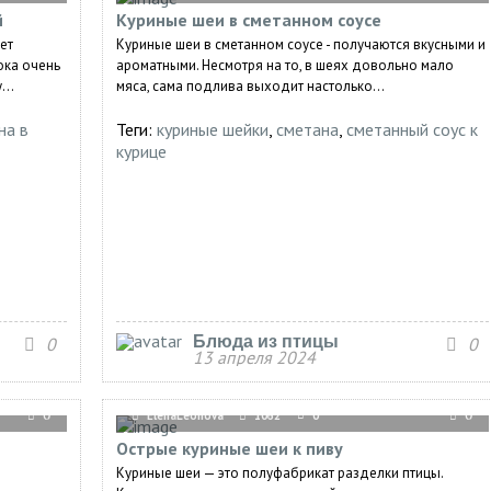
й
Куриные шеи в сметанном соусе
ет
Куриные шеи в сметанном соусе - получаются вкусными и
ока очень
ароматными. Несмотря на то, в шеях довольно мало
...
мяса, сама подлива выходит настолько...
на в
Теги:
куриные шейки
,
сметана
,
сметанный соус к
курице
Блюда из птицы
0
0
13 апреля 2024
0
ElenaLeonova
1062
0
0
Острые куриные шеи к пиву
Куриные шеи — это полуфабрикат разделки птицы.