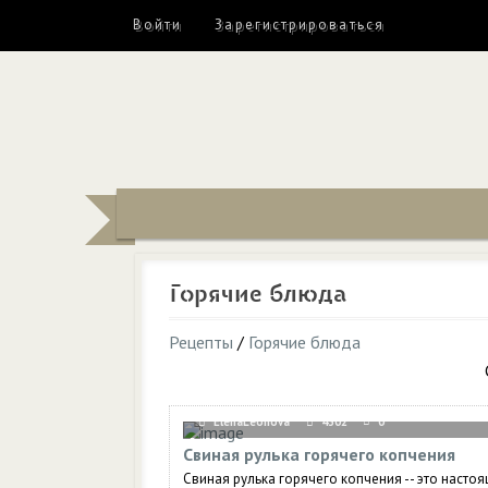
Войти
Зарегистрироваться
Горячие блюда
Рецепты
/
Горячие блюда
ElenaLeonova
4302
0
Свиная рулька горячего копчения
Свиная рулька горячего копчения -- это насто