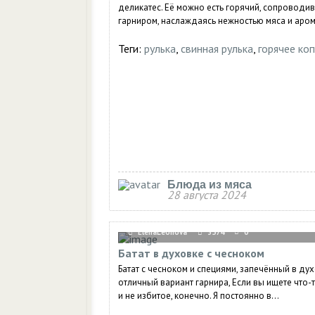
деликатес. Её можно есть горячий, сопроводив
гарниром, наслаждаясь нежностью мяса и аром
Теги:
рулька
,
свинная рулька
,
горячее ко
Блюда из мяса
28 августа 2024
ElenaLeonova
3574
0
Батат в духовке с чесноком
Батат с чесноком и специями, запечённый в ду
отличный вариант гарнира, Если вы ищете что-
и не избитое, конечно. Я постоянно в...