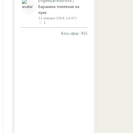
/
EvgeniyaFedorova
Баранина томленая на
луке
21 января 2024, 14:47
|
1
Весь эфир
|
RSS