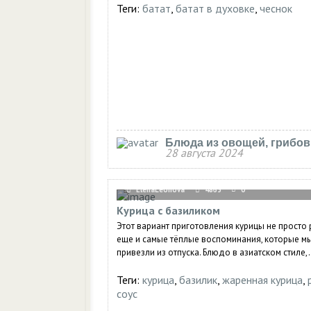
Теги:
батат
,
батат в духовке
,
чеснок
Блюда из овощей, грибов
28 августа 2024
ElenaLeonova
4863
0
Курица с базиликом
Этот вариант приготовления курицы не просто р
еще и самые тёплые воспоминания, которые м
привезли из отпуска. Блюдо в азиатском стиле,.
Теги:
курица
,
базилик
,
жаренная курица
,
соус