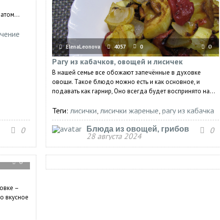
атом...
пчение
ElenaLeonova
4057
0
0
Рагу из кабачков, овощей и лисичек
В нашей семье все обожают запечённые в духовке
овощи. Такое блюдо можно есть и как основное, и
подавать как гарнир, Оно всегда будет воспринято на...
Теги:
лисички
,
лисички жареные
,
рагу из кабачка
и помидора
,
рагу
,
кабачки
Блюда из овощей, грибов
0
0
28 августа 2024
0
ховке –
то вкусное