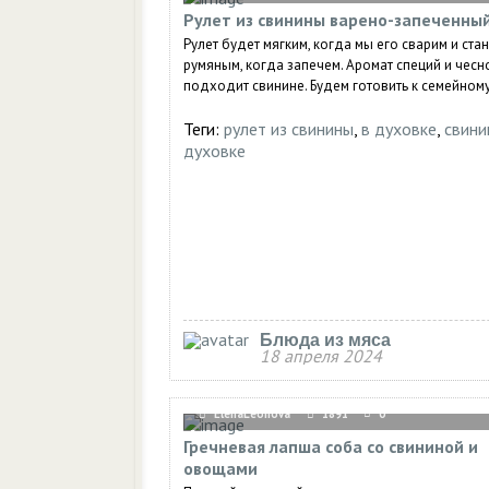
Рулет из свинины варено-запеченны
Рулет будет мягким, когда мы его сварим и стан
румяным, когда запечем. Аромат специй и чесн
подходит свинине. Будем готовить к семейному
Теги:
рулет из свинины
,
в духовке
,
свини
духовке
Блюда из мяса
18 апреля 2024
ElenaLeonova
1891
0
Гречневая лапша соба со свининой и
овощами