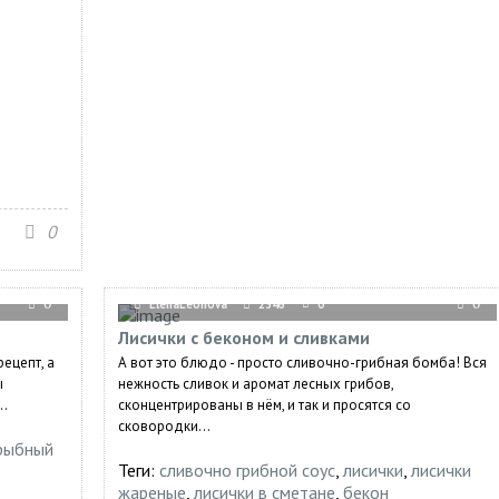
0
0
ElenaLeonova
2346
0
0
Лисички с беконом и сливками
ецепт, а
А вот это блюдо - просто сливочно-грибная бомба! Вся
ы
нежность сливок и аромат лесных грибов,
..
сконцентрированы в нём, и так и просятся со
сковородки...
рыбный
Теги:
сливочно грибной соус
,
лисички
,
лисички
жареные
,
лисички в сметане
,
бекон