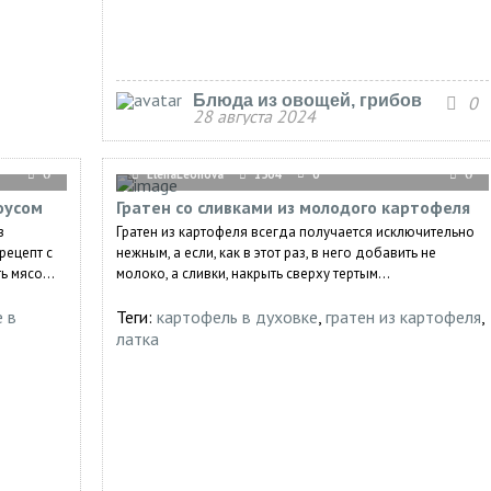
Блюда из овощей, грибов
0
28 августа 2024
0
ElenaLeonova
1504
0
0
оусом
Гратен со сливками из молодого картофеля
з
Гратен из картофеля всегда получается исключительно
рецепт с
нежным, а если, как в этот раз, в него добавить не
ь мясо...
молоко, а сливки, накрыть сверху тертым...
е в
Теги:
картофель в духовке
,
гратен из картофеля
,
латка