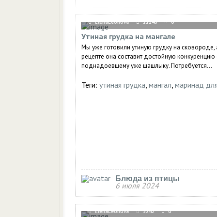
ElenaLeonova
11246
0
Утиная грудка на мангале
Мы уже готовили утиную грудку на сковороде, 
рецепте она составит достойную конкуренцию 
поднадоевшему уже шашлыку. Потребуется...
Теги:
утиная грудка
,
мангал
,
маринад для
Блюда из птицы
6 июля 2024
ElenaLeonova
3242
0