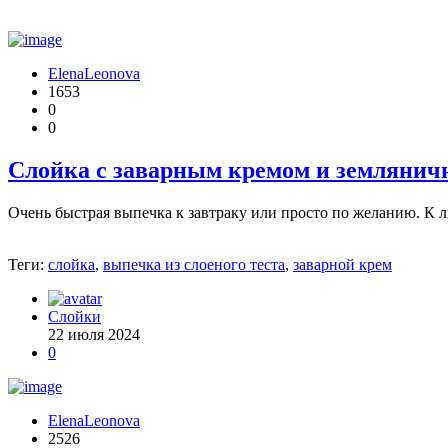
ElenaLeonova
1653
0
0
Слойка с заварным кремом и земляни
Очень быстрая выпечка к завтраку или просто по желанию. К лю
Теги:
слойка
,
выпечка из слоеного теста
,
заварной крем
Слойки
22 июля 2024
0
ElenaLeonova
2526