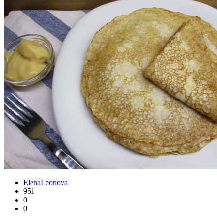
ElenaLeonova
951
0
0