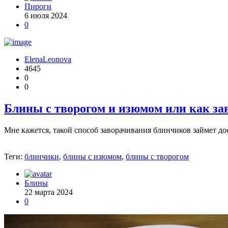
Пироги
6 июля 2024
0
ElenaLeonova
4645
0
0
Блины с творогом и изюмом или как за
Мне кажется, такой способ заворачивания блинчиков займет дос
Теги:
блинчики
,
блины с изюмом
,
блины с творогом
Блины
22 марта 2024
0