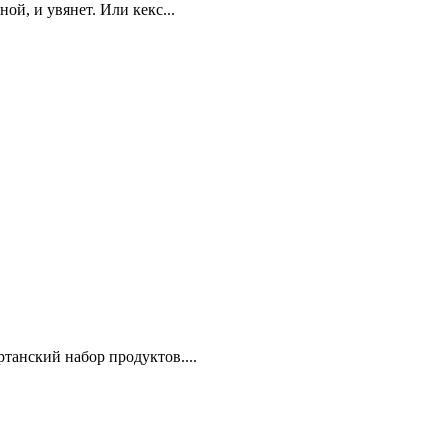
ой, и увянет. Или кекс...
ртанский набор продуктов....